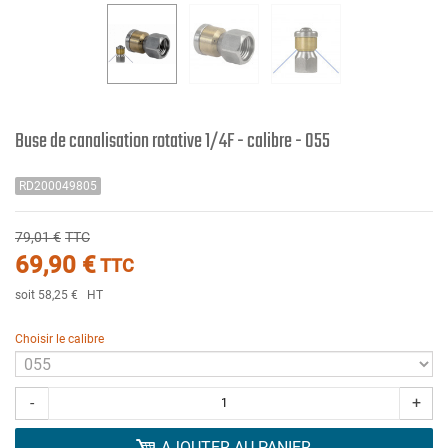
Buse de canalisation rotative 1/4F - calibre - 055
RD200049805
79,01 €
TTC
69,90 €
TTC
soit 58,25 €
HT
Choisir le calibre
-
+
AJOUTER AU PANIER