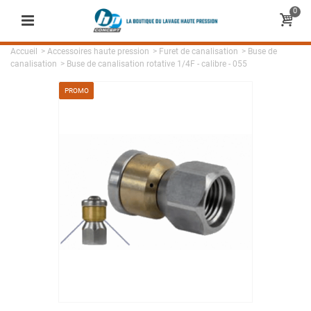
0
Accueil
>
Accessoires haute pression
>
Furet de canalisation
>
Buse de
canalisation
>
Buse de canalisation rotative 1/4F - calibre - 055
PROMO