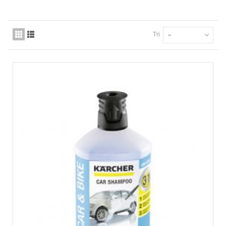
Tri
--