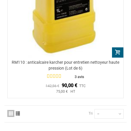
RM110 : anticalcaire karcher pour entretien nettoyeur haute
pression (Lot de 6)
3 avis
90,00 €
142,56 €
TTC
75,00 € HT
Tri
--