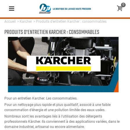
0
Accueil
>
Karcher
>
Produits d'entretien Karcher : consommables
PRODUITS D'ENTRETIEN KARCHER : CONSOMMABLES
Pour un entretien Karcher: Les consommables.
Pour un nettoyage plus rapide et plus qualitatif, associé à une faible
consommation d'énergie et une pollution limitée des eaux usées.
Nombreux sont les avantages liés à l'utilisation des détergents
professionnels Kärcher. Ils conviennent à des applications variées, dans le
domaine industriel, artisanal ou encore alimentaire.