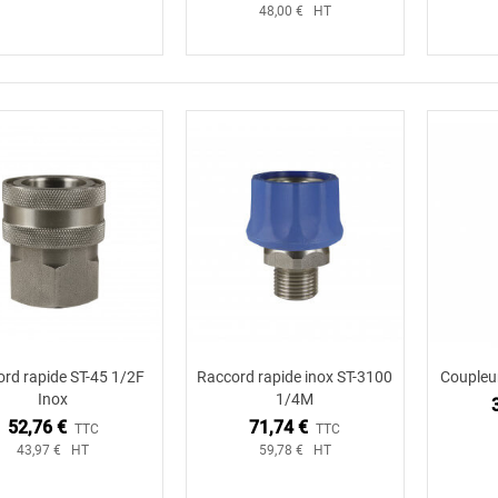
48,00 € HT
rd rapide ST-45 1/2F
Raccord rapide inox ST-3100
Coupleu
Ajouter au panier
Ajouter au panier
Inox
1/4M
52,76 €
71,74 €
TTC
TTC
43,97 € HT
59,78 € HT