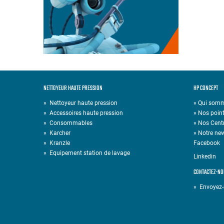
NETTOYEUR HAUTE PRESSION
HP CONCEPT
»
Nettoyeur haute pression
» Qui som
»
Accessoires haute pression
» Nos point
»
Consommables
» Nos Cent
»
Karcher
» Notre new
»
Kranzle
Facebook
»
Equipement station de lavage
Linkedin
CONTACTEZ-NO
» Envoyez