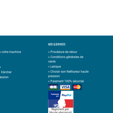
AIDE & SERVICES
 à votre machine
» Procédure de retour
» Conditions générales de
vente
»
Lexique
n
»
Choisir son Nettoyeur haute
n Kärcher
pression
ression
»
Paiement 100% sécurisé