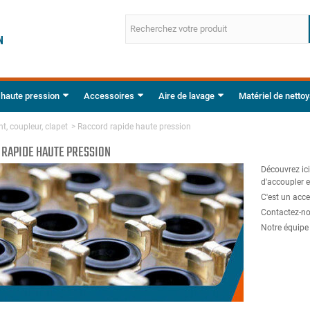
 haute pression
Accessoires
Aire de lavage
Matériel de netto
t, coupleur, clapet
>
Raccord rapide haute pression
RAPIDE HAUTE PRESSION
Découvrez ici
d'accoupler 
C'est un acce
Contactez-no
Notre équipe 