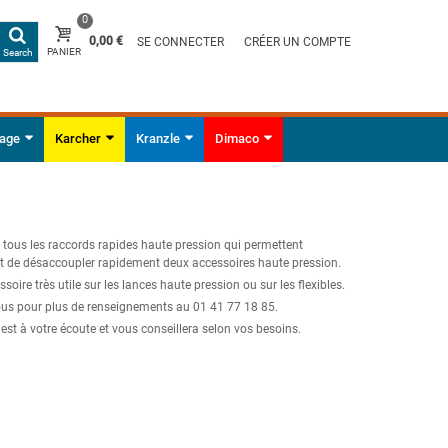
0
0,00 €
SE CONNECTER
CRÉER UN COMPTE
PANIER
Search
yage
Karcher
Kranzle
Dimaco
 tous les raccords rapides haute pression qui permettent
et de désaccoupler rapidement deux accessoires haute pression.
ssoire très utile sur les lances haute pression ou sur les flexibles.
us pour plus de renseignements au 01 41 77 18 85.
est à votre écoute et vous conseillera selon vos besoins.