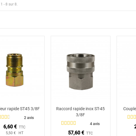
1 - 8 sur 8.
eur rapide ST45 3/8F
Raccord rapide inox ST-45
Couple
Ajouter au panier
Ajouter au panier
3/8F
2 avis
4 avis
6,60 €
TTC
57,60 €
5,50 € HT
TTC