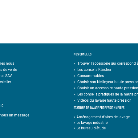
NOS CONSEILS
mes nous
» Trouver l'accessoire qui correspond
s de vente
»
Les conseils Kärcher
res SAV
»
Consommables
sletter
»
Choisir son Nettoyeur haute pressio
»
Choisir un accessoire haute pressio
»
Les conseils pratiques de la haute p
»
Vidéos du lavage haute pression
US
STATIONS DE LAVAGE PROFESSIONNELLES
-nous un message
» Aménagement d'aires de lavage
» Le lavage industriel
» Le bureau d'étude