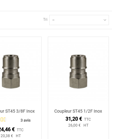
Tri
--
ur ST45 3/8F Inox
Coupleur ST45 1/2F Inox
Ajouter au panier
Ajouter au panier
31,20 €
TTC
3 avis
26,00 € HT
24,46 €
TTC
20,38 € HT