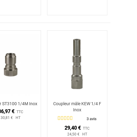
r ST3100 1/4M Inox
Coupleur mâle KEW 1/4 F
Ajouter au panier
Ajouter au panier
Inox
36,97 €
TTC
30,81 € HT
3 avis
29,40 €
TTC
24,50 € HT