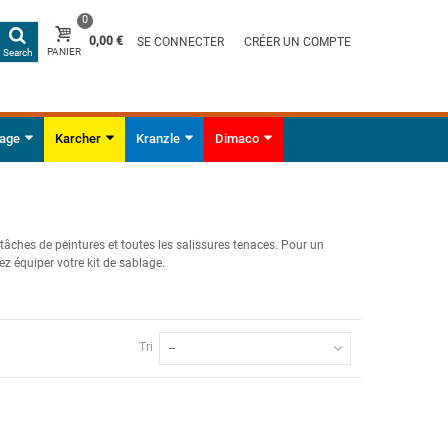
0
0,00 €
SE CONNECTER
CRÉER UN COMPTE
PANIER
Search
yage
Karcher
Kranzle
Dimaco
 tâches de peintures et toutes les salissures tenaces. Pour un
z équiper votre kit de sablage.
Tri
--