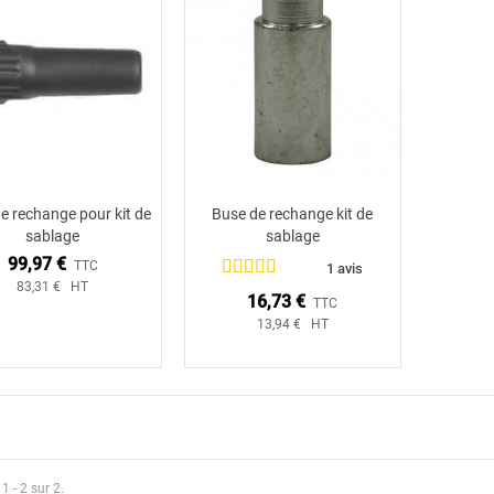
e rechange pour kit de
Buse de rechange kit de
Ajouter au panier
Ajouter au panier
sablage
sablage
99,97 €
TTC
1 avis
83,31 € HT
16,73 €
TTC
13,94 € HT
1 - 2 sur 2.