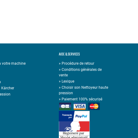
AIDE & SERVICES
 à votre machine
» Procédure de retour
» Conditions générales de
vente
»
Lexique
n
»
Choisir son Nettoyeur haute
n Kärcher
pression
ression
»
Paiement 100% sécurisé