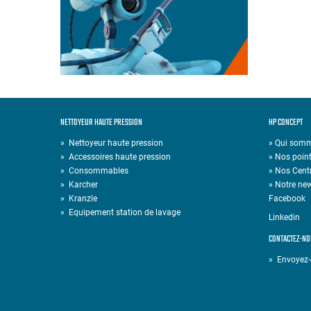
NETTOYEUR HAUTE PRESSION
HP CONCEPT
»
Nettoyeur haute pression
» Qui som
»
Accessoires haute pression
» Nos point
»
Consommables
» Nos Cent
»
Karcher
» Notre new
»
Kranzle
Facebook
»
Equipement station de lavage
Linkedin
CONTACTEZ-NO
» Envoyez