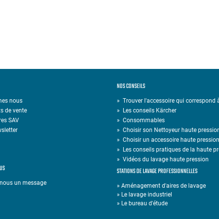
NOS CONSEILS
mes nous
» Trouver l'accessoire qui correspond
s de vente
»
Les conseils Kärcher
res SAV
»
Consommables
sletter
»
Choisir son Nettoyeur haute pressio
»
Choisir un accessoire haute pressio
»
Les conseils pratiques de la haute p
»
Vidéos du lavage haute pression
US
STATIONS DE LAVAGE PROFESSIONNELLES
-nous un message
» Aménagement d'aires de lavage
» Le lavage industriel
» Le bureau d'étude