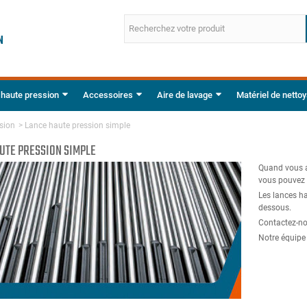
 haute pression
Accessoires
Aire de lavage
Matériel de netto
sion
>
Lance haute pression simple
UTE PRESSION SIMPLE
Quand vous a
vous pouvez 
Les lances ha
dessous.
Contactez-no
Notre équipe 