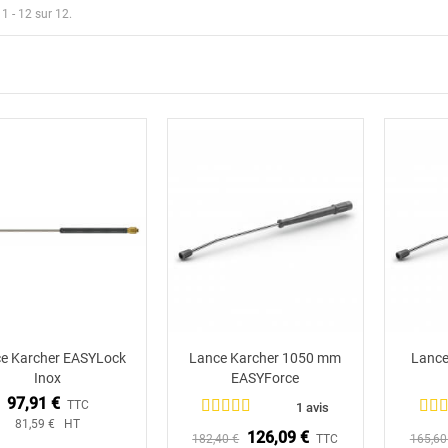
 1 - 12 sur 12.
e Karcher EASYLock
Lance Karcher 1050 mm
Lance
Ajouter au panier
Ajouter au panier
Inox
EASYForce
97,91 €
TTC
1 avis
81,59 € HT
126,09 €
182,40 €
TTC
165,60