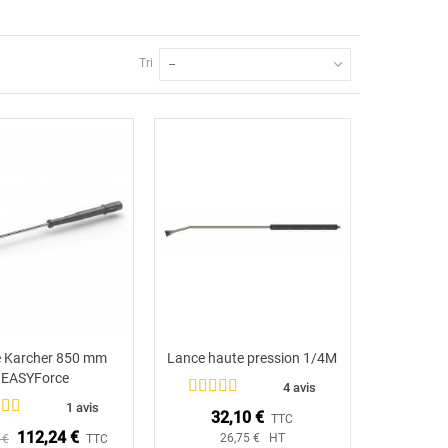
Tri
--
 Karcher 850 mm
Lance haute pression 1/4M
Ajouter au panier
Ajouter au panier
EASYForce
4 avis
1 avis
32,10 €
TTC
112,24 €
26,75 € HT
 €
TTC