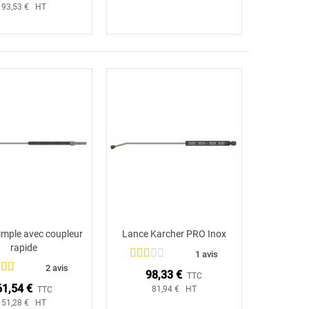
93,53 € HT
imple avec coupleur
Lance Karcher PRO Inox
Ajouter au panier
Ajouter au panier
rapide
1 avis
2 avis
98,33 €
TTC
61,54 €
81,94 € HT
TTC
51,28 € HT