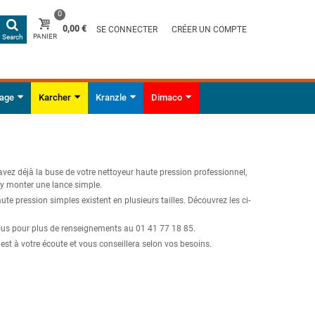
0
0,00 €
SE CONNECTER
CRÉER UN COMPTE
PANIER
Search
yage
Karcher
Kranzle
Dimaco
vez déjà la buse de votre nettoyeur haute pression professionnel,
y monter une lance simple.
ute pression simples existent en plusieurs tailles. Découvrez les ci-
us pour plus de renseignements au 01 41 77 18 85.
est à votre écoute et vous conseillera selon vos besoins.