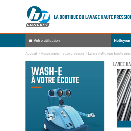
Votre utilisation :
Nettoyeur
Accueil
>
Accessoires haute pression
>
Lance nettoyeur haute pres
LANCE HA