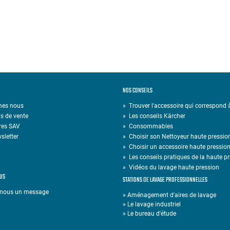
NOS CONSEILS
mes nous
» Trouver l'accessoire qui correspond
s de vente
»
Les conseils Kärcher
res SAV
»
Consommables
sletter
»
Choisir son Nettoyeur haute pressio
»
Choisir un accessoire haute pressio
»
Les conseils pratiques de la haute p
»
Vidéos du lavage haute pression
US
STATIONS DE LAVAGE PROFESSIONNELLES
-nous un message
» Aménagement d'aires de lavage
» Le lavage industriel
» Le bureau d'étude