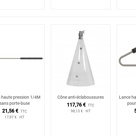
 haute pression 1/4M
Cône anti-éclaboussures
Lance ha
Ajouter au panier
Ajouter au panier
sans porte-buse
pour
117,76 €
TTC
21,56 €
98,13 € HT
TTC
17,97 € HT