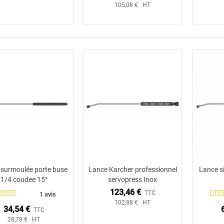
105,08 € HT
 surmoulée porte buse
Lance Karcher professionnel
Lance s
Ajouter au panier
Ajouter au panier
1/4 coudee 15°
servopress Inox
123,46 €
TTC
1 avis
102,88 € HT
34,54 €
TTC
28,78 € HT