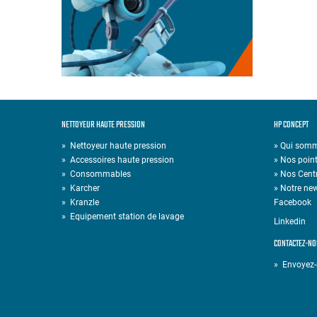
NETTOYEUR HAUTE PRESSION
HP CONCEPT
»
Nettoyeur haute pression
» Qui som
»
Accessoires haute pression
» Nos point
»
Consommables
» Nos Cent
»
Karcher
» Notre new
»
Kranzle
Facebook
»
Equipement station de lavage
Linkedin
CONTACTEZ-NO
» Envoyez