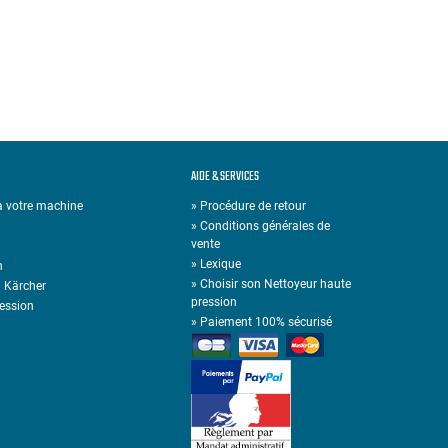
AIDE & SERVICES
 à votre machine
» Procédure de retour
» Conditions générales de
vente
»
Lexique
n
»
Choisir son Nettoyeur haute
n Kärcher
pression
ression
»
Paiement 100% sécurisé