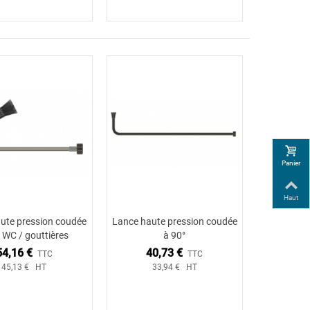
Panier
Haut
ute pression coudée
Lance haute pression coudée
Ajouter au panier
Ajouter au panier
 WC / gouttières
à 90°
54,16 €
40,73 €
TTC
TTC
45,13 € HT
33,94 € HT