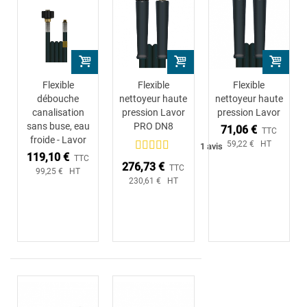
Flexible
Flexible
Flexible
débouche
nettoyeur haute
nettoyeur haute
canalisation
pression Lavor
pression Lavor
sans buse, eau
PRO DN8
71,06 €
TTC
froide - Lavor
59,22 € HT
1 avis
119,10 €
TTC
276,73 €
TTC
99,25 € HT
230,61 € HT