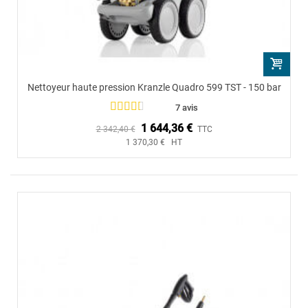
Nettoyeur haute pression Kranzle Quadro 599 TST - 150 bar
7 avis
1 644,36 €
2 342,40 €
TTC
1 370,30 € HT