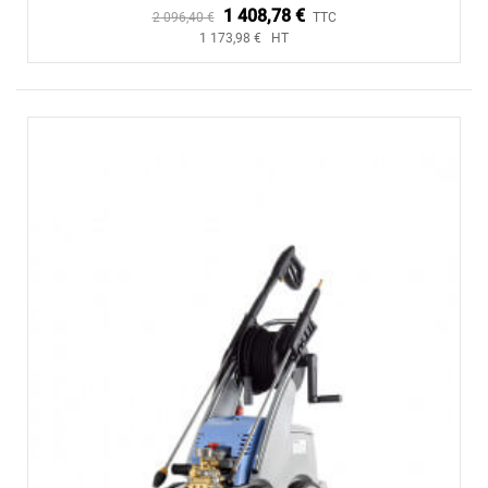
1 408,78 €
2 096,40 €
TTC
1 173,98 € HT