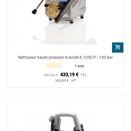
Nettoyeur haute pression Kranzle K 1050 P - 130 bar
1 avis
433,19 €
687,60 €
TTC
360,99 € HT