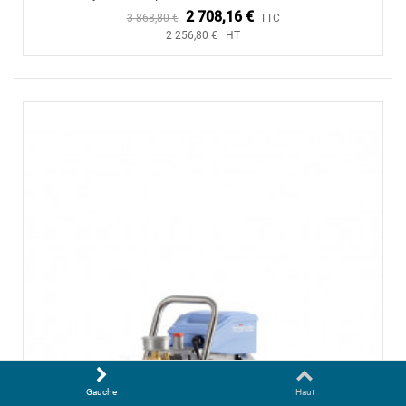
2 708,16 €
3 868,80 €
TTC
2 256,80 € HT
Gauche
Haut