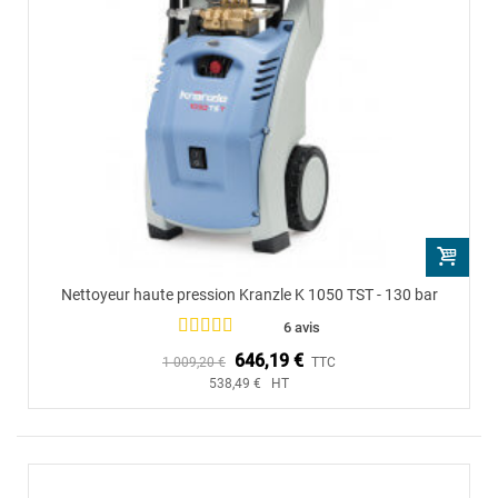
Nettoyeur haute pression Kranzle K 1050 TST - 130 bar
6 avis
646,19 €
1 009,20 €
TTC
538,49 € HT