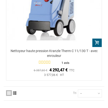
Nettoyeur haute pression Kranzle Therm C 11/130 T - avec
enrouleur
1 avis
4 292,47 €
6 387,60 €
TTC
3 577,06 € HT
Tri
--