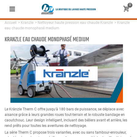
0
Accueil
>
Kranzle
>
Nettoyeur haute pression eau chaude Kranzle
>
Kranzle
eau chaude monophasé medium
KRANZLE EAU CHAUDE MONOPHASÉ MEDIUM
Le Kränzle Therm C offre jusqu’à 180 bars de puissance, se déplace avec
aisance grâce à leurs grandes roues tout-terrain et le robuste bandage en
caoutchouc. Leur design intelligent, incluant des béliers avant et arrière, les
rend prêts pour toutes les aventures de nettoyage.
La série Therm C propose trois variantes, avec ou sans tambour-enrouleur,