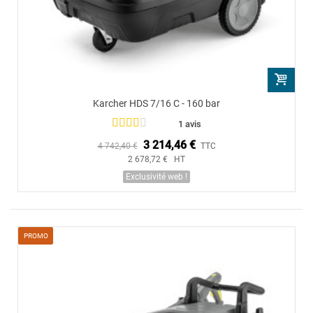
Karcher HDS 7/16 C - 160 bar
1 avis
3 214,46 €
4 742,40 €
TTC
2 678,72 € HT
Exclusivité web !
PROMO