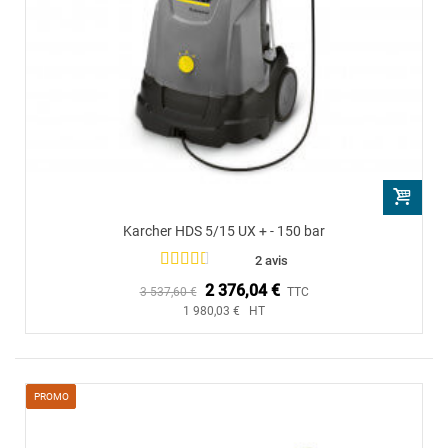
Karcher HDS 5/15 UX + - 150 bar
2 avis
2 376,04 €
3 537,60 €
TTC
1 980,03 € HT
PROMO