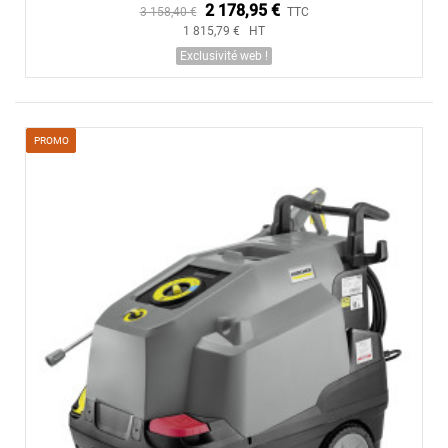
2 178,95 €
3 158,40 €
TTC
1 815,79 € HT
Exclusivité web !
PROMO