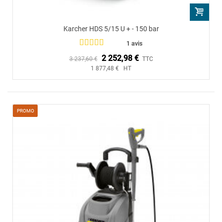
Karcher HDS 5/15 U + - 150 bar
1 avis
2 252,98 €
3 237,60 €
TTC
1 877,48 € HT
PROMO