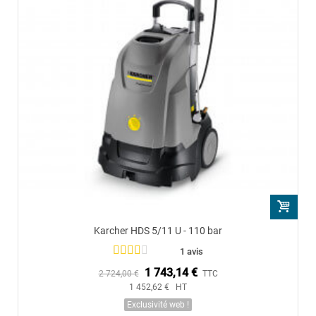
Karcher HDS 5/11 U - 110 bar
1 avis
1 743,14 €
2 724,00 €
TTC
1 452,62 € HT
Exclusivité web !