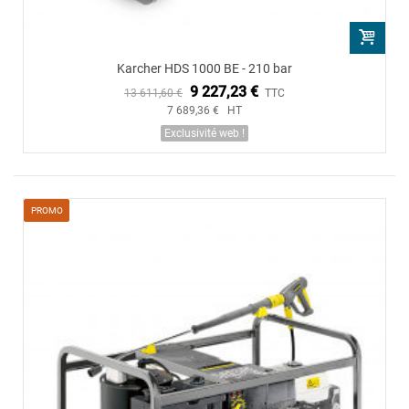
Karcher HDS 1000 BE - 210 bar
9 227,23 €
13 611,60 €
TTC
7 689,36 € HT
Exclusivité web !
PROMO