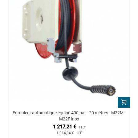
Enrouleur automatique équipé 400 bar - 20 mètres - M22M -
M22F inox
1 217,21 €
TTC
1 014,34 € HT