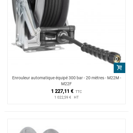
Enrouleur automatique équipé 300 bar - 20 mètres - M22M -
M22F
1 227,11 €
TTC
1 022,59 € HT