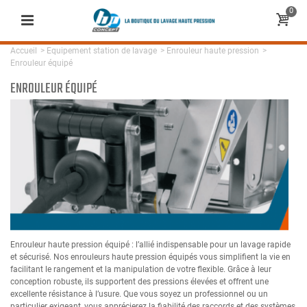
0
Accueil
>
Equipement station de lavage
>
Enrouleur haute pression
>
Enrouleur équipé
ENROULEUR ÉQUIPÉ
Enrouleur haute pression équipé : l’allié indispensable pour un lavage rapide
et sécurisé. Nos enrouleurs haute pression équipés vous simplifient la vie en
facilitant le rangement et la manipulation de votre flexible. Grâce à leur
conception robuste, ils supportent des pressions élevées et offrent une
excellente résistance à l’usure. Que vous soyez un professionnel ou un
particulier exigeant, vous apprécierez la fiabilité des raccords et des systèmes