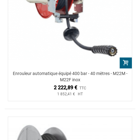
Enrouleur automatique équipé 400 bar - 40 mètres - M22M -
M22F inox
2 222,89 €
TTC
1 852,41 € HT