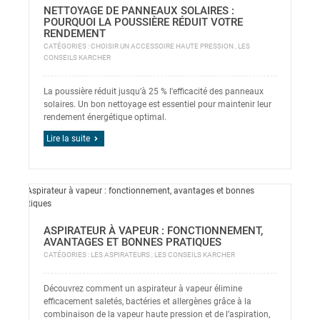
NETTOYAGE DE PANNEAUX SOLAIRES :
POURQUOI LA POUSSIÈRE RÉDUIT VOTRE
RENDEMENT
CATÉGORIES :
CHOISIR UN ACCESSOIRE HAUTE PRESSION
,
LES
CONSEILS KARCHER
La poussière réduit jusqu’à 25 % l'efficacité des panneaux
solaires. Un bon nettoyage est essentiel pour maintenir leur
rendement énergétique optimal.
Lire la suite
ASPIRATEUR À VAPEUR : FONCTIONNEMENT,
AVANTAGES ET BONNES PRATIQUES
CATÉGORIES :
LES ASPIRATEURS
,
LES CONSEILS KARCHER
Découvrez comment un aspirateur à vapeur élimine
efficacement saletés, bactéries et allergènes grâce à la
combinaison de la vapeur haute pression et de l’aspiration,