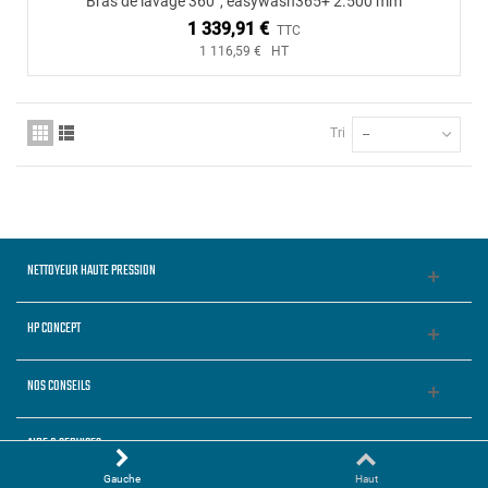
Bras de lavage 360°, easywash365+ 2.500 mm
1 339,91 €
TTC
1 116,59 € HT
Tri
--
NETTOYEUR HAUTE PRESSION
HP CONCEPT
NOS CONSEILS
AIDE & SERVICES
Gauche
Haut