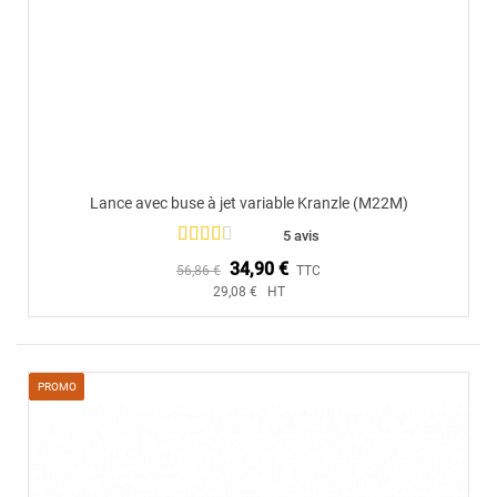
Lance avec buse à jet variable Kranzle (M22M)
5 avis
34,90 €
56,86 €
TTC
29,08 € HT
PROMO