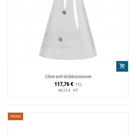
Cône anti-éclaboussures
117,76 €
TTC
98,13 € HT
PROMO