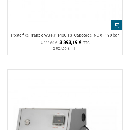
Poste fixe Kranzle WS-RP 1400 TS -Capotage INOX - 190 bar
3 393,19 €
4 833,60 €
TTC
2 827,66 € HT