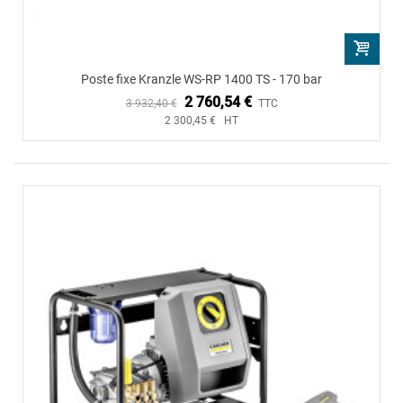
Poste fixe Kranzle WS-RP 1400 TS - 170 bar
2 760,54 €
3 932,40 €
TTC
2 300,45 € HT