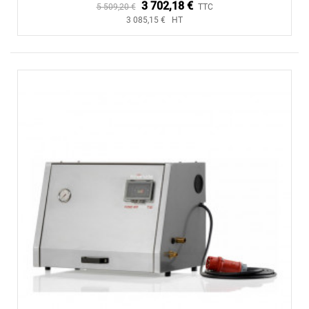
3 702,18 €
5 509,20 €
TTC
3 085,15 € HT