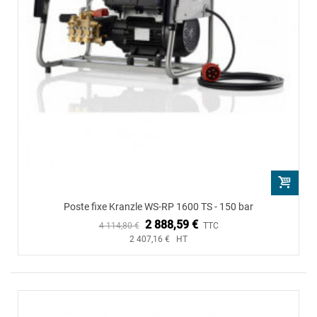
Poste fixe Kranzle WS-RP 1600 TS - 150 bar
2 888,59 €
4 114,80 €
TTC
2 407,16 € HT