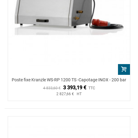
Poste fixe Kranzle WS-RP 1200 TS -Capotage INOX - 200 bar
3 393,19 €
4 833,60 €
TTC
2 827,66 € HT