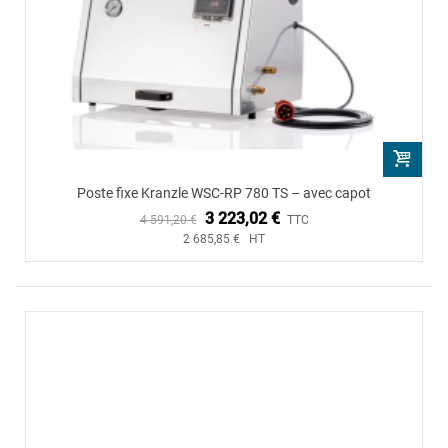
Poste fixe Kranzle WSC-RP 780 TS – avec capot
3 223,02 €
4 591,20 €
TTC
2 685,85 € HT