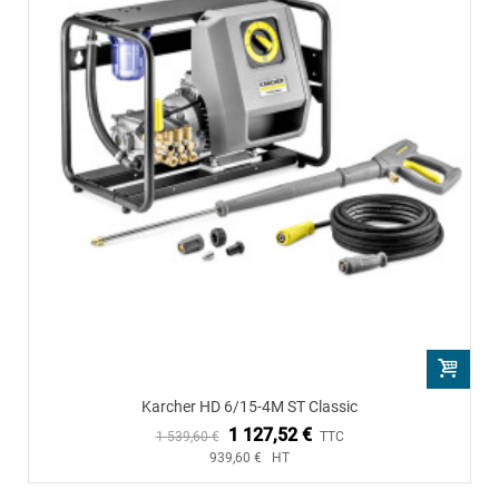
Karcher HD 6/15-4M ST Classic
1 127,52 €
1 539,60 €
TTC
939,60 € HT