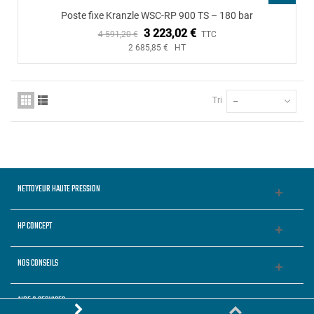
Poste fixe Kranzle WSC-RP 900 TS – 180 bar
3 223,02 €
4 591,20 €
TTC
2 685,85 € HT
Tri
--
NETTOYEUR HAUTE PRESSION
HP CONCEPT
NOS CONSEILS
AIDE & SERVICES