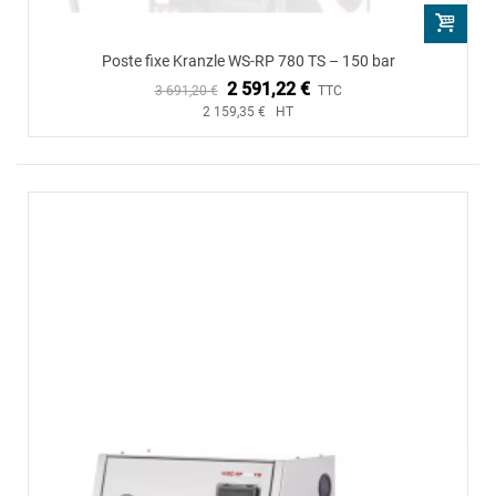
Poste fixe Kranzle WS-RP 780 TS – 150 bar
2 591,22 €
3 691,20 €
TTC
2 159,35 € HT