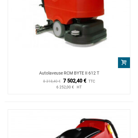
Autolaveuse RCM BYTE II 612 T
7 502,40 €
8 318,40 €
TTC
6 252,00 € HT