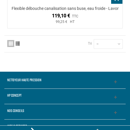
Flexible débouche canalisation sans buse, eau froide - Lavor
119,10 €
TTC
99,25 € HT
Tri
--
NETTOYEUR HAUTE PRESSION
HP CONCEPT
NOS CONSEILS
AIDE & SERVICES