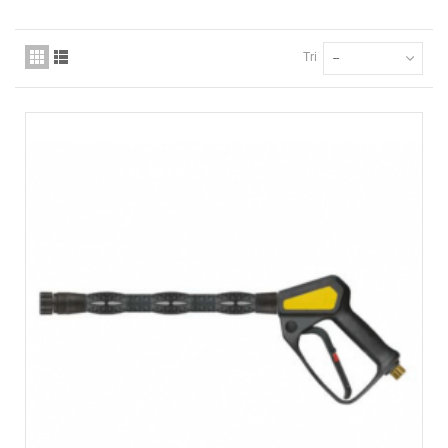
Tri
--