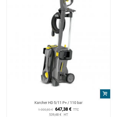
Karcher HD 5/11 P+ / 110 bar
647,38 €
1 000,80 €
TTC
539,48 € HT