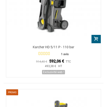
Karcher HD 5/11 P - 110 bar
1 avis
592,06 €
914,40 €
TTC
493,38 € HT
Exclusivité web !
PROMO