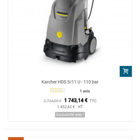
Karcher HDS 5/11 U - 110 bar
1 avis
1 743,14 €
2 724,00 €
TTC
1 452,62 € HT
Exclusivité web !