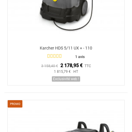
Karcher HDS 5/11 UX + - 110
1 avis
2 178,95 €
3 158,40 €
TTC
1 815,79 € HT
Exclusivité web !
PROMO