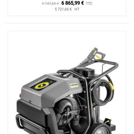
6 865,99 €
9 747,60 €
TTC
5 721,66 € HT