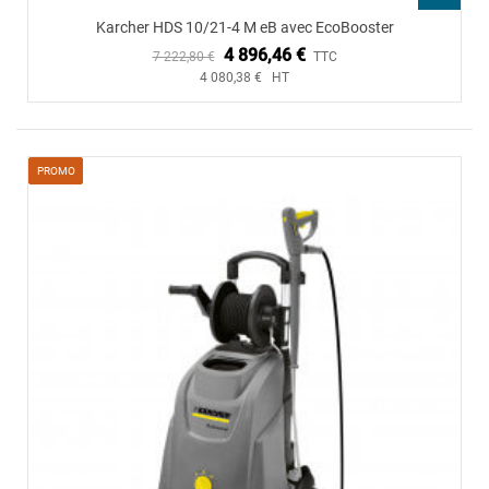
Karcher HDS 10/21-4 M eB avec EcoBooster
4 896,46 €
7 222,80 €
TTC
4 080,38 € HT
PROMO