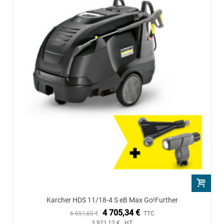
Karcher HDS 11/18-4 S eB Max Go!Further
4 705,34 €
6 651,60 €
TTC
3 921,12 € HT