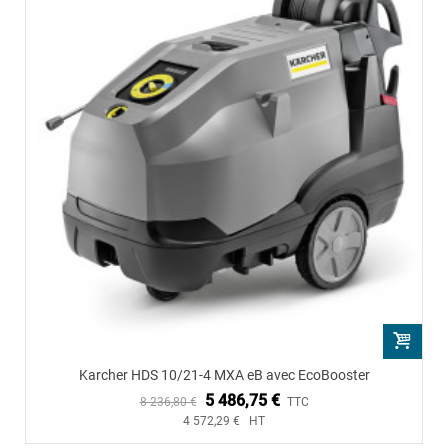
Karcher HDS 10/21-4 MXA eB avec EcoBooster
5 486,75 €
8 236,80 €
TTC
4 572,29 € HT