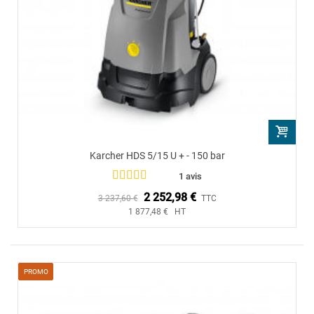
Karcher HDS 5/15 U + - 150 bar
1 avis
2 252,98 €
3 237,60 €
TTC
1 877,48 € HT
PROMO