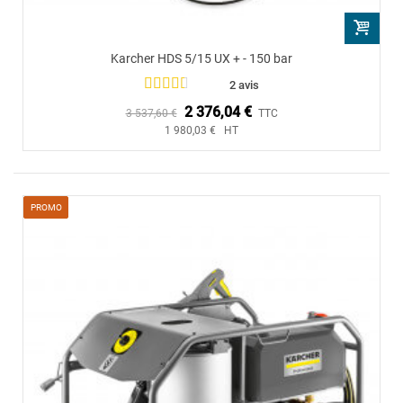
Karcher HDS 5/15 UX + - 150 bar
2 avis
2 376,04 €
3 537,60 €
TTC
1 980,03 € HT
PROMO