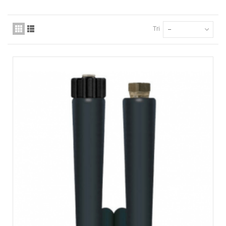
Tri
--