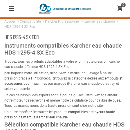
0
Accueil
>
Compatibilité
>
Karcher Professionnel
>
Karcher eau chaude
>
HDS 1295-4 SX Eco
HDS 1295-4 SX ECO
Instruments compatibles Karcher eau chaude
HDS 1295-4 SX Eco
Trouvez tous les produits adaptables à votre engin haute pression Karcher
eau chaude référence HDS 1295-4 SX Eco.
peu importe votre utilisation, découvrez le meilleur du lavage à haute
pression grâce à HP Concept. Retrouvez la catégorie dédiée aux
embouts et
accessoires pour machines
par marque (Karcher eau chaude ou autre), et
selon votre série.
En cas de besoin, des experts sont là pour aiguiller. Retrouvez également
notre moteur de recherche et même notre calculatrice pour calibre de buse.
Tous les grands noms de la haute pression sont chez notre site.
Un autre modèle? Retrouvez les
produits compatibles nettoyeurs haute
pression de marque Karcher eau chaude
.
Sélection compatible Karcher eau chaude HDS