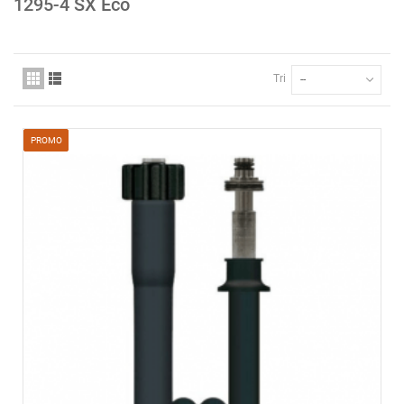
1295-4 SX Eco
Tri
--
PROMO