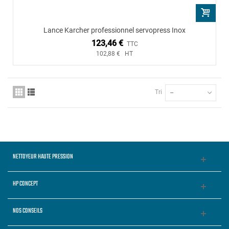
Lance Karcher professionnel servopress Inox
123,46 €
TTC
102,88 € HT
Tri
--
NETTOYEUR HAUTE PRESSION
HP CONCEPT
NOS CONSEILS