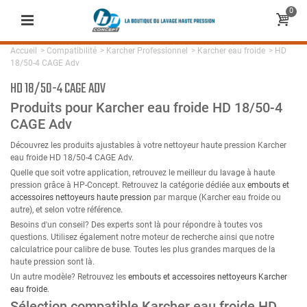
0
Accueil
>
Compatibilité
>
Karcher Professionnel
>
Karcher eau froide
>
HD
18/50-4 CAGE Adv
HD 18/50-4 CAGE ADV
Produits pour Karcher eau froide HD 18/50-4
CAGE Adv
Découvrez les produits ajustables à votre nettoyeur haute pression Karcher
eau froide HD 18/50-4 CAGE Adv.
Quelle que soit votre application, retrouvez le meilleur du lavage à haute
pression grâce à HP-Concept. Retrouvez la catégorie dédiée aux
embouts et
accessoires nettoyeurs haute pression
par marque (Karcher eau froide ou
autre), et selon votre référence.
Besoins d'un conseil? Des experts sont là pour répondre à toutes vos
questions. Utilisez également notre moteur de recherche ainsi que notre
calculatrice pour calibre de buse. Toutes les plus grandes marques de la
haute pression sont là.
Un autre modèle? Retrouvez les
embouts et accessoires nettoyeurs Karcher
eau froide
.
Sélection compatible Karcher eau froide HD