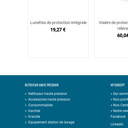
Lunettes de protection intégrale
Visière de protec
Ajouter au panier
Ajouter
releva
19,27 €
60,04
NETTOYEUR HAUTE PRESSION
HP CONCEPT
»
Nettoyeur haute pression
» Qui som
»
Accessoires haute pression
» Nos point
»
Consommables
» Nos Cent
»
Karcher
» Notre new
»
Kranzle
Facebook
»
Equipement station de lavage
Linkedin