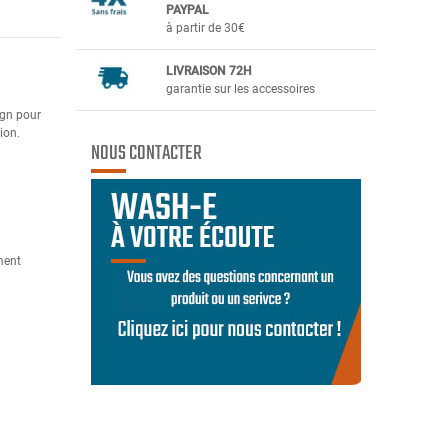
PAYPAL
à partir de 30€
LIVRAISON 72H
garantie sur les accessoires
ign pour
ion.
NOUS CONTACTER
ment