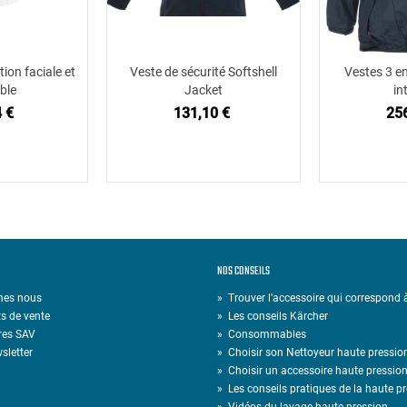
tion faciale et
Veste de sécurité Softshell
Vestes 3 e
 au panier
Ajouter au panier
Ajou
ble
Jacket
in
 €
131,10 €
25
NOS CONSEILS
mes nous
» Trouver l'accessoire qui correspond
s de vente
»
Les conseils Kärcher
res SAV
»
Consommables
sletter
»
Choisir son Nettoyeur haute pressio
»
Choisir un accessoire haute pressio
»
Les conseils pratiques de la haute p
»
Vidéos du lavage haute pression