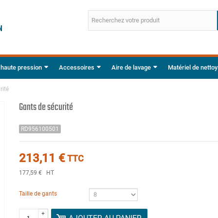
 haute pression
Accessoires
Aire de lavage
Matériel de netto
rité
Gants de sécurité
RD956100501
213,11 €
TTC
177,59 €
HT
Taille de gants
+