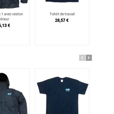
n 1 avec veston
T-shirt de travail
Combinai
ter au panier
Ajouter au panier
térieur
28,57 €
2
6,13 €