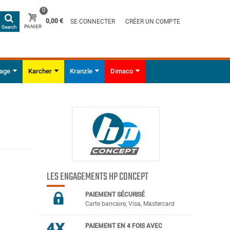
0
0,00 €
SE CONNECTER
CRÉER UN COMPTE
PANIER
Search
yage
Karcher
Kranzle
Dimaco
LES ENGAGEMENTS HP CONCEPT
PAIEMENT SÉCURIS
É
Carte bancaire, Visa, Mastercard
PAIEMENT EN 4 FOIS AVEC