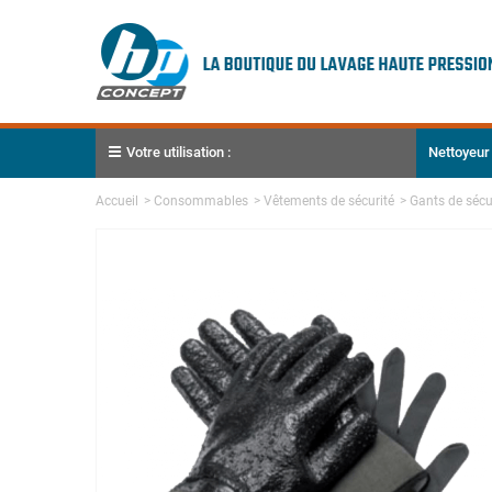
Votre utilisation :
Nettoyeur
Accueil
>
Consommables
>
Vêtements de sécurité
>
Gants de sécu