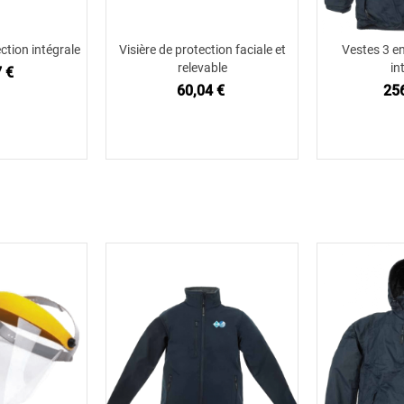
ction intégrale
Visière de protection faciale et
Vestes 3 e
 au panier
Ajouter au panier
Ajou
relevable
in
 €
60,04 €
25