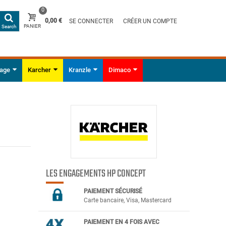
0
0,00 €
SE CONNECTER
CRÉER UN COMPTE
PANIER
Search
yage
Karcher
Kranzle
Dimaco
LES ENGAGEMENTS HP CONCEPT
PAIEMENT SÉCURIS
É
Carte bancaire, Visa, Mastercard
PAIEMENT EN 4 FOIS AVEC