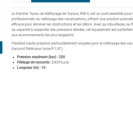
Le Kärcher Tuyau de Nettoyage de Tuyaux, NW 6, est un outil essentiel pour 
professionnels du nettoyage des canalisations, offrant une solution polyvale
efficace pour éliminer les obstructions et les débris. Avec sa robustesse, sa fle
sa capacité à supporter des pressions élevées, cet équipement est parfaite
aux environnements les plus exigeants.
Flexibles haute pression particulièrement souples pour le nettoyage des can
(raccord fileté pour buse R 1/8").
Pression maximum (bar) : 250
Filetage de raccords :
EASY!Lock
Longueur (m) : 10