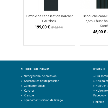
Flexible de canalisation Karcher
Débouche canalisa
Ajouter au panier
Ajouter
EASYlock
7,5m + buse ha
Karc
199,00 €
215,34 €
45,00 €
NETTOYEUR HAUTE PRESSION
HP CONCEPT
»
Nettoyeur haute pression
» Qui som
»
Accessoires haute pression
» Nos point
»
Consommables
» Nos Cent
»
Karcher
» Notre new
»
Kranzle
Facebook
»
Equipement station de lavage
Linkedin