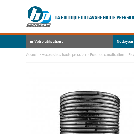
Votre utilisation :
Nettoyeur
Accueil
>
Accessoires haute pression
>
Furet de canalisation
>
Fle