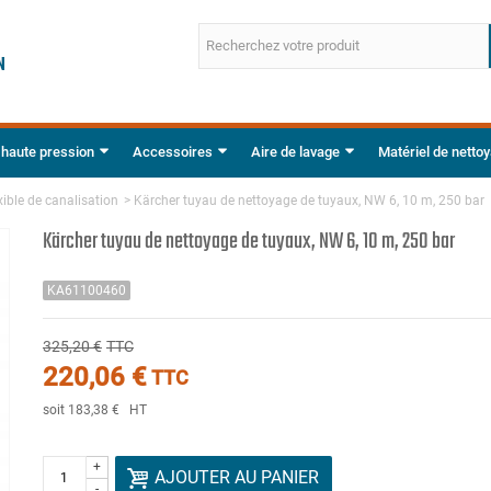
 haute pression
Accessoires
Aire de lavage
Matériel de netto
xible de canalisation
>
Kärcher tuyau de nettoyage de tuyaux, NW 6, 10 m, 250 bar
Kärcher tuyau de nettoyage de tuyaux, NW 6, 10 m, 250 bar
KA61100460
325,20 €
TTC
220,06 €
TTC
soit 183,38 €
HT
+
AJOUTER AU PANIER
-