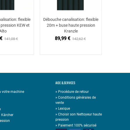
lisation: flexible
Débouche canalisation: flexible
Débouche c
ter au panier
Ajouter au panier
 pression KEW et
20m + buse haute pression
20m + bu
Alto
Kranzle
€
89,99 €
89,
141,08 €
142,62 €
AIDE & SERVICES
 à votre machine
» Procédure de retour
» Conditions générales de
vente
»
Lexique
n
»
Choisir son Nettoyeur haute
n Kärcher
pression
ression
»
Paiement 100% sécurisé