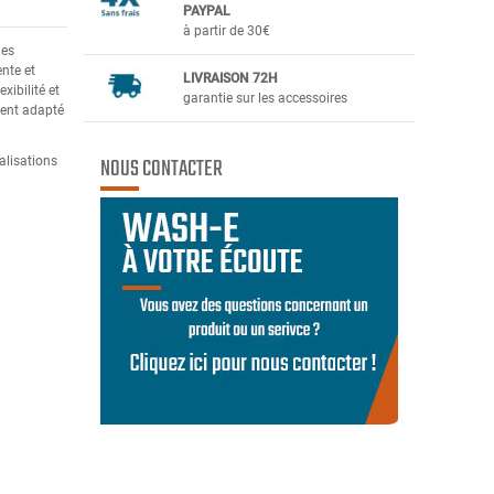
PAYPAL
à partir de 30€
les
nte et
LIVRAISON 72H
xibilité et
garantie sur les accessoires
ment adapté
NOUS CONTACTER
alisations