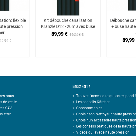
tion: flexible
Kit débouche canalisation
Débouche cana
 au panier
Ajouter au panier
Ajou
ute pression
Kranzle D12 - 20m avec buse
+ buse haute
her
89,99 €
162,68 €
89,99 
59,96 €
NOS CONSEILS
mes nous
» Trouver l'accessoire qui correspond
s de vente
»
Les conseils Kärcher
res SAV
»
Consommables
sletter
»
Choisir son Nettoyeur haute pressio
»
Choisir un accessoire haute pressio
»
Les conseils pratiques de la haute p
»
Vidéos du lavage haute pression