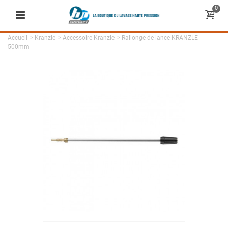
0
Accueil
>
Kranzle
>
Accessoire Kranzle
>
Rallonge de lance KRANZLE
500mm