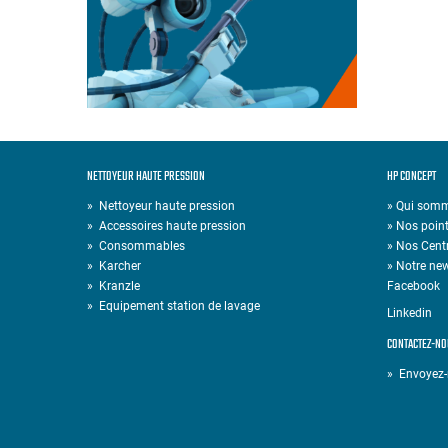
NETTOYEUR HAUTE PRESSION
HP CONCEPT
»
Nettoyeur haute pression
» Qui som
»
Accessoires haute pression
» Nos point
»
Consommables
» Nos Cent
»
Karcher
» Notre new
»
Kranzle
Facebook
»
Equipement station de lavage
Linkedin
CONTACTEZ-NO
» Envoyez