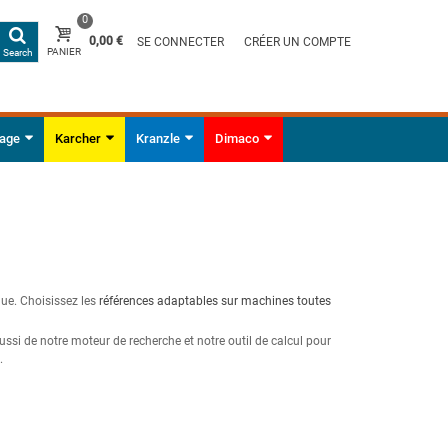
0
0,00 €
SE CONNECTER
CRÉER UN COMPTE
PANIER
Search
yage
Karcher
Kranzle
Dimaco
que. Choisissez les
références adaptables sur machines toutes
ussi de notre moteur de recherche et notre outil de calcul pour
.