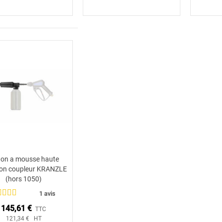
on a mousse haute
Ajouter au panier
ion coupleur KRANZLE
(hors 1050)
1 avis
145,61 €
TTC
121,34 € HT