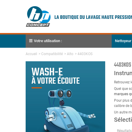
Votre utilisation :
Nettoyeur
Accueil
>
Compatibilité
>
Alto
>
4403KOS
4403KOS
Instru
Retrouvez 
Quel que so
marques qu'
Pour plus d
calibre de
Un autre m
Sélect
Résultats 