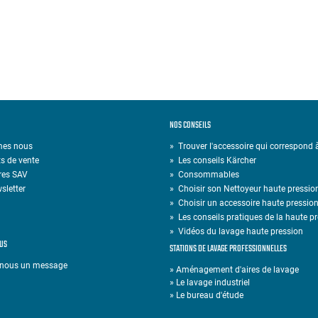
NOS CONSEILS
mes nous
» Trouver l'accessoire qui correspond
s de vente
»
Les conseils Kärcher
res SAV
»
Consommables
sletter
»
Choisir son Nettoyeur haute pressio
»
Choisir un accessoire haute pressio
»
Les conseils pratiques de la haute p
»
Vidéos du lavage haute pression
US
STATIONS DE LAVAGE PROFESSIONNELLES
-nous un message
» Aménagement d'aires de lavage
» Le lavage industriel
» Le bureau d'étude