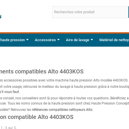
 haute pression
Accessoires
Aire de lavage
Matériel de netto
ments compatibles Alto 4403KOS
les accessoires possibles avec votre machine haute pression Alto modèle 4403KOS.
it votre usage, retrouvez le meilleur du lavage à haute pression grâce à notre bouti
il vous faut
.
e conseil, nos conseillers sont là pour répondre à toutes vos questions. Bénéficiez a
 buse. Tous les noms connus de la haute pression sont chez Haute Pression Concept
odèle? Retrouvez les
références compatibles nettoyeurs Alto
.
ion compatible Alto 4403KOS
1 - 5 sur 5.