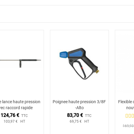
 lance haute pression
Poignee haute pression 3/8F
Flexible
Ajouter au panier
Ajouter au panier
ec raccord rapide
-Alto
nouv
124,76 €
83,70 €
TTC
TTC
103,97 € HT
69,75 € HT
169,93