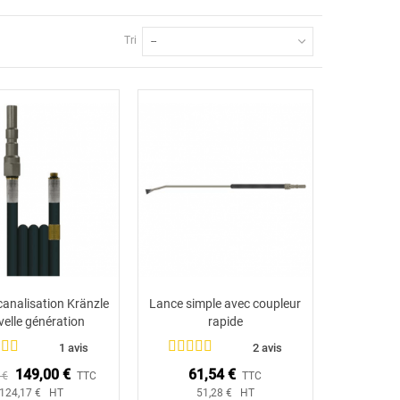
Tri
--
 canalisation Kränzle
Lance simple avec coupleur
Ajouter au panier
Ajouter au panier
elle génération
rapide
1 avis
2 avis
149,00 €
61,54 €
 €
TTC
TTC
124,17 € HT
51,28 € HT