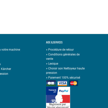
AIDE & SERVICES
 à votre machine
» Procédure de retour
» Conditions générales de
vente
»
Lexique
n
»
Choisir son Nettoyeur haute
n Kärcher
pression
ression
»
Paiement 100% sécurisé