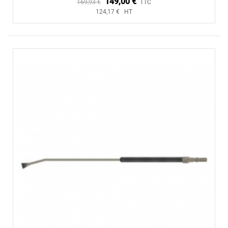
149,00 €
169,93 €
TTC
124,17 € HT