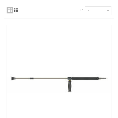
Tri
--