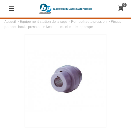
0
Accueil
>
Equipement station de lavage
>
Pompe haute pression
>
Pièces
pompes haute pression
>
Accouplement moteur pompe