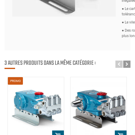
inégalée
● Le car
toléranc
● Le vil
● Des ro
plus lon
3 AUTRES PRODUITS DANS LA MÊME CATÉGORIE :
PROMO