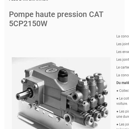
Pompe haute pression CAT
5CP2150W
La conce
Les join
Les ens
Les join
Le carte
La conce
Du matér
● Collec
● Le col
voiture.
● Les pi
une duré
● Les jo