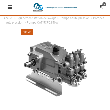
0
Accueil
>
Equipement station de lavage
>
Pompe haute pression
>
Pompes
haute pression
>
Pompe CAT 5CP2150W
PROMO