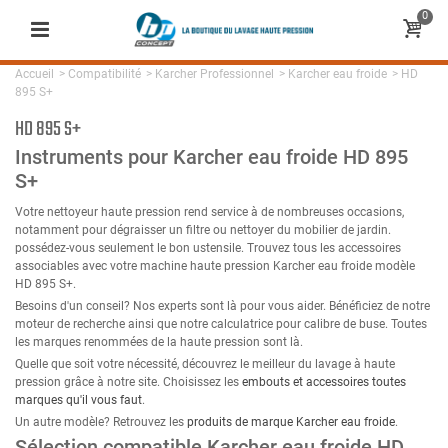
0
Accueil
>
Compatibilité
>
Karcher Professionnel
>
Karcher eau froide
>
HD
895 S+
HD 895 S+
Instruments pour Karcher eau froide HD 895
S+
Votre nettoyeur haute pression rend service à de nombreuses occasions,
notamment pour dégraisser un filtre ou nettoyer du mobilier de jardin.
possédez-vous seulement le bon ustensile. Trouvez tous les accessoires
associables avec votre machine haute pression Karcher eau froide modèle
HD 895 S+.
Besoins d'un conseil? Nos experts sont là pour vous aider. Bénéficiez de notre
moteur de recherche ainsi que notre calculatrice pour calibre de buse. Toutes
les marques renommées de la haute pression sont là.
Quelle que soit votre nécessité, découvrez le meilleur du lavage à haute
pression grâce à notre site. Choisissez les
embouts et accessoires toutes
marques qu'il vous faut
.
Un autre modèle? Retrouvez les
produits de marque Karcher eau froide
.
Sélection compatible Karcher eau froide HD