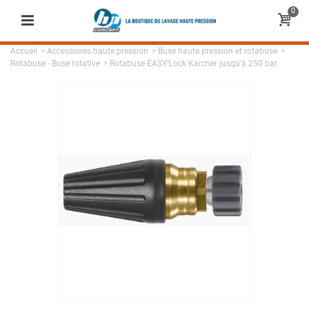
0
Accueil
>
Accessoires haute pression
>
Buse haute pression et rotabuse
>
Rotabuse - Buse rotative
>
Rotabuse EASY!Lock Karcher jusqu'à 250 bar