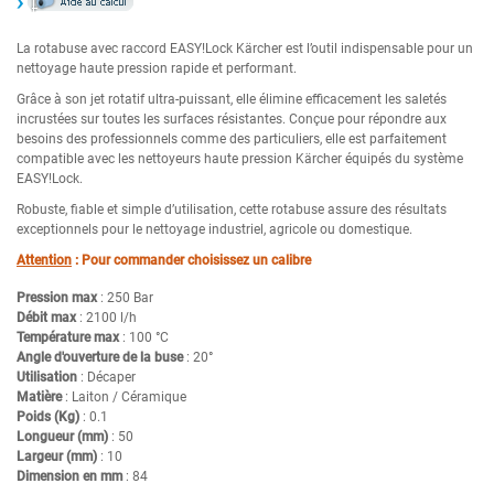
La rotabuse avec raccord EASY!Lock Kärcher est l’outil indispensable pour un
nettoyage haute pression rapide et performant.
Grâce à son jet rotatif ultra-puissant, elle élimine efficacement les saletés
incrustées sur toutes les surfaces résistantes. Conçue pour répondre aux
besoins des professionnels comme des particuliers, elle est parfaitement
compatible avec les nettoyeurs haute pression Kärcher équipés du système
EASY!Lock.
Robuste, fiable et simple d’utilisation, cette rotabuse assure des résultats
exceptionnels pour le nettoyage industriel, agricole ou domestique.
Attention
: Pour commander choisissez un calibre
Pression max
: 250 Bar
Débit max
: 2100 l/h
Température max
: 100 °C
Angle d'ouverture de la buse
: 20°
Utilisation
: Décaper
Matière
: Laiton / Céramique
Poids (Kg)
: 0.1
Longueur (mm)
: 50
Largeur (mm)
: 10
Dimension en mm
: 84