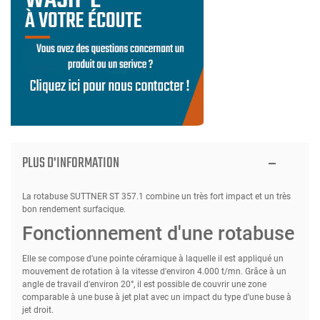
PLUS D'INFORMATION
La rotabuse SUTTNER ST 357.1 combine un très fort impact et un très
bon rendement surfacique.
Fonctionnement d'une rotabuse
Elle se compose d'une pointe céramique à laquelle il est appliqué un
mouvement de rotation à la vitesse d'environ 4.000 t/mn. Grâce à un
angle de travail d'environ 20°, il est possible de couvrir une zone
comparable à une buse à jet plat avec un impact du type d'une buse à
jet droit.