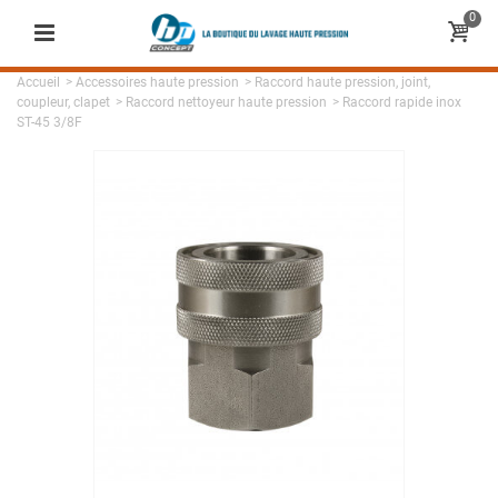
0
Accueil
>
Accessoires haute pression
>
Raccord haute pression, joint,
coupleur, clapet
>
Raccord nettoyeur haute pression
>
Raccord rapide inox
ST-45 3/8F