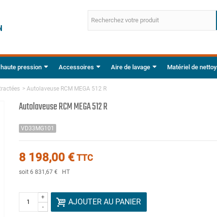
 haute pression
Accessoires
Aire de lavage
Matériel de netto
tractées
>
Autolaveuse RCM MEGA 512 R
Autolaveuse RCM MEGA 512 R
VD33MG101
8 198,00 €
TTC
soit 6 831,67 €
HT
+
AJOUTER AU PANIER
-