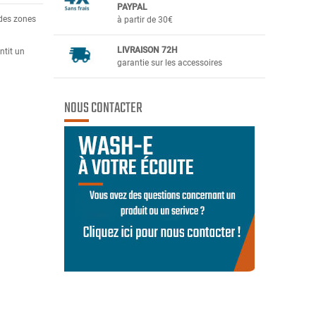
PAYPAL
 des zones
à partir de 30€
LIVRAISON 72H
ntit un
garantie sur les accessoires
NOUS CONTACTER