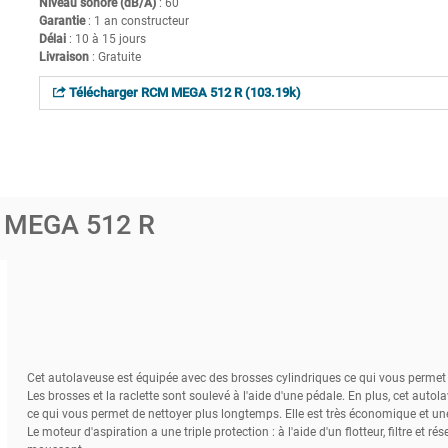
Niveau sonore (dB/A)
: 60
Garantie
: 1 an constructeur
Délai
: 10 à 15 jours
Livraison
: Gratuite
Télécharger RCM MEGA 512 R (103.19k)
 MEGA 512 R
Cet autolaveuse est équipée avec des brosses cylindriques ce qui vous permet d
Les brosses et la raclette sont soulevé à l'aide d'une pédale. En plus, cet auto
ce qui vous permet de nettoyer plus longtemps. Elle est très économique et 
Le moteur d'aspiration a une triple protection : à l'aide d'un flotteur, filtre et ré