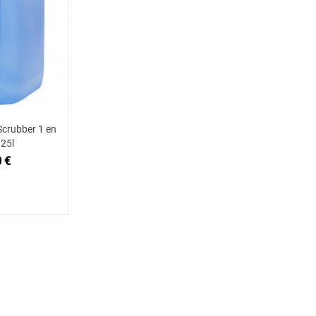
Scrubber 1 en
 au panier
 25l
 €