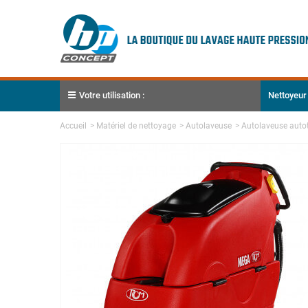
Votre utilisation :
Nettoyeur
Accueil
>
Matériel de nettoyage
>
Autolaveuse
>
Autolaveuse auto