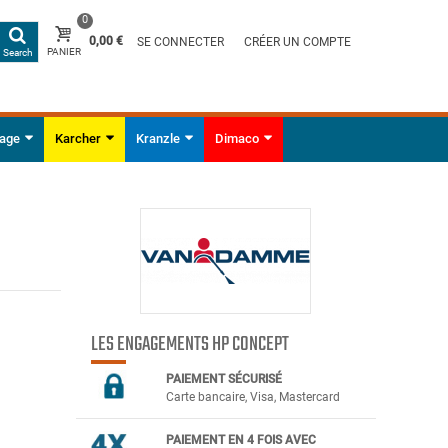
0
0,00 €
SE CONNECTER
CRÉER UN COMPTE
PANIER
Search
yage
Karcher
Kranzle
Dimaco
LES ENGAGEMENTS HP CONCEPT
PAIEMENT SÉCURIS
É
Carte bancaire, Visa, Mastercard
PAIEMENT EN 4 FOIS AVEC