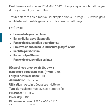
L'autolaveuse autotractée RCM MEGA 512 R très pratique pour le nettoyage
de moyennes et grandes tailles.
Très résistant et fiable, mais aussi simple d'emploi, le Mega 512 R vous gara
outil de travail haut de gamme pour les pros du nettoyage.
Livré avec :
Laveur-balayeur combiné
Écran digital avec diagnostic
Panier de récupération pour déchets
Bavettes de caoutchouc utilisables jusqu'à 4 fois
Raclette parabolique
Roues polyuréthane
Panier de récupération en inox
Réservoir eau propre/sale (l)
: 60/68
Rendement surfacique max. (m²/h)
: 2500
Largeur de travail (mm)
: 500
Alimentation
: Batteries
Utilisation
: Assainir, Dégraisser, Nettoyer
Type de machine
: Autolaveuse autotractée
Puissance
: 1180 W
Poids (Kg)
: 191
Dimension en mm
: 1280 x 630 x 1110