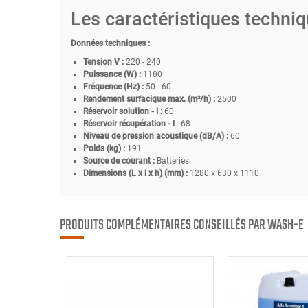
Les caractéristiques techn
Données techniques :
Tension V :
220 - 240
Puissance (W) :
1180
Fréquence (Hz) :
50 - 60
Rendement surfacique max. (m²/h) :
2500
Réservoir solution - l
: 60
Réservoir récupération - l
: 68
Niveau de pression acoustique (dB/A) :
60
Poids (kg) :
191
Source de courant :
Batteries
Dimensions (L x l x h) (mm) :
1280 x 630 x 1110
PRODUITS COMPLÉMENTAIRES CONSEILLÉS PAR WASH-E