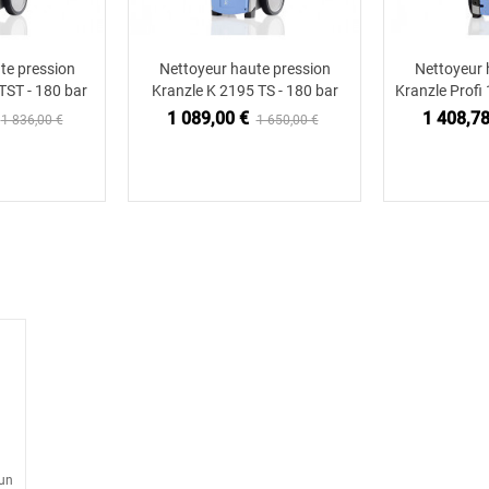
te pression
Nettoyeur haute pression
Nettoyeur 
 au panier
Ajouter au panier
Ajou
TST - 180 bar
Kranzle K 2195 TS - 180 bar
Kranzle Profi
1 089,00 €
1 408,78
1 836,00 €
1 650,00 €
 un