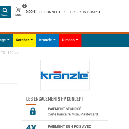
0
0,00 €
SE CONNECTER
CRÉER UN COMPTE
PANIER
Search
yage
Karcher
Kranzle
Dimaco
 TS - 160 bar
LES ENGAGEMENTS HP CONCEPT
PAIEMENT SÉCURIS
É
Carte bancaire, Visa, Mastercard
PAIEMENT EN 4 FOIS AVEC