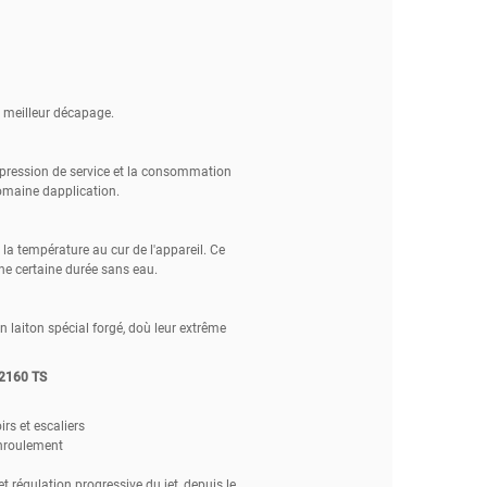
n meilleur décapage.
a pression de service et la consommation
omaine dapplication.
la température au cur de l'appareil. Ce
ne certaine durée sans eau.
n laiton spécial forgé, doù leur extrême
 2160 TS
irs et escaliers
enroulement
t régulation progressive du jet, depuis le