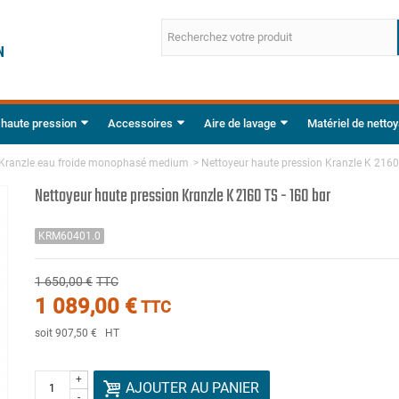
 haute pression
Accessoires
Aire de lavage
Matériel de netto
Kranzle eau froide monophasé medium
>
Nettoyeur haute pression Kranzle K 2160
Nettoyeur haute pression Kranzle K 2160 TS - 160 bar
KRM60401.0
1 650,00 €
TTC
1 089,00 €
TTC
soit 907,50 €
HT
+
AJOUTER AU PANIER
-