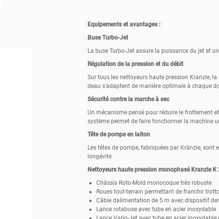
Equipements et avantages :
Buse Turbo-Jet
La buse Turbo-Jet assure la puissance du jet et u
Régulation de la pression et du débit
Sur tous les nettoyeurs haute pression Kranzle, l
deau s'adaptent de manière optimale à chaque d
Sécurité contre la marche à sec
Un mécanisme pensé pour réduire le frottement et 
système permet de faire fonctionner la machine u
Tête de pompe en laiton
Les têtes de pompe, fabriquées par Kränzle, sont e
longévité.
Nettoyeurs haute pression monophasé Kranzle K
Châssis Roto-Mold monocoque très robuste
Roues tout-terrain permettant de franchir trotto
Câble dalimentation de 5 m avec dispositif d
Lance rotabuse avec tube en acier inoxydable
Lance Vario-Jet avec tube en acier inoxydable e