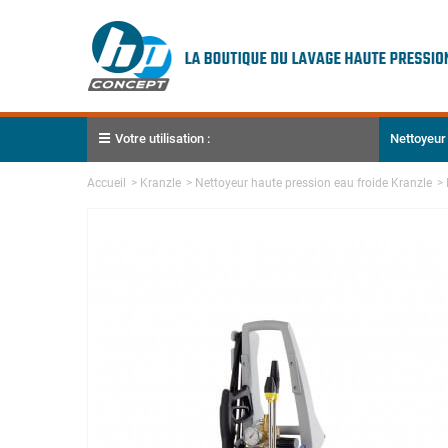
Votre utilisation :
Nettoyeur
Accueil
>
Kranzle
>
Nettoyeur haute pression eau froide Kranzle
>