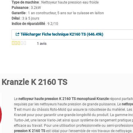
Type de machine
: Nettoyeur haute pression eau froide
Puissance
: 3.2kW
Garantie
: 1 an constructeur, 5 ans sur la culasse en laiton
Délai
: 3 à 5 jours
Indice de réparabilité
: 9.2/10
Télécharger Fiche technique K2160 TS (646.49k)
1
avis
 Kranzle K 2160 TS
Le
nettoyeur haute pression K 2160 TS monophasé Kranzle
répond parfait
requises par les nettoyeurs haute pression de grande puissance. Le
nettoy
T
est muni du châssis Roto-Mold qui assure la robustesse du matériel. Les 
Kranzel pour pour garantir une grande longévité du produit. La gamme inc
Turbo-Jet, une lance Vario-Jet ainsi quun système de rangement pratique
efficace au travail. Pour une utilisation professionnelle ou semi-professionn
pression K 2160 TS
est idéal pour l'ensemble de vos travaux de nettoyage.