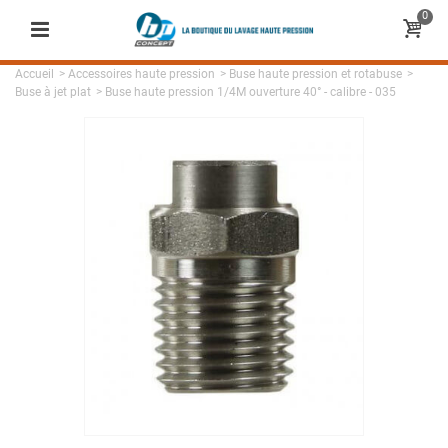
0
Accueil
>
Accessoires haute pression
>
Buse haute pression et rotabuse
>
Buse à jet plat
>
Buse haute pression 1/4M ouverture 40° - calibre - 035