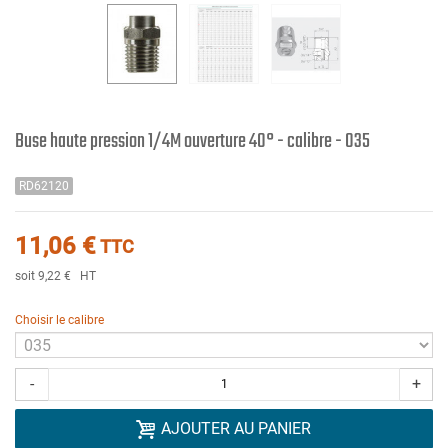
Buse haute pression 1/4M ouverture 40° - calibre - 035
RD62120
11,06 €
TTC
soit 9,22 €
HT
Choisir le calibre
-
+
AJOUTER AU PANIER