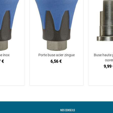
e inox
Porte buse acier zingue
Buse haute p
 au panier
Ajouter au panier
Ajou
ouve
 €
6,56 €
9,99 
NOS CONSEILS