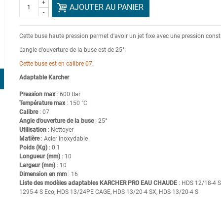
+
AJOUTER AU PANIER
-
Cette buse haute pression permet d'avoir un jet fixe avec une pression const
L'angle d'ouverture de la buse est de 25°.
Cette buse est en calibre 07.
Adaptable Karcher
Pression max
: 600 Bar
Température max
: 150 °C
Calibre
: 07
Angle d'ouverture de la buse
: 25°
Utilisation
: Nettoyer
Matière
: Acier inoxydable
Poids (Kg)
: 0.1
Longueur (mm)
: 10
Largeur (mm)
: 10
Dimension en mm
: 16
Liste des modèles adaptables KARCHER PRO EAU CHAUDE
: HDS 12/18-4 
1295-4 S Eco, HDS 13/24PE CAGE, HDS 13/20-4 SX, HDS 13/20-4 S