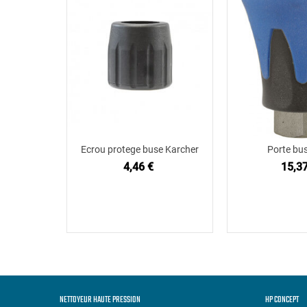
Ecrou protege buse Karcher
Porte bus
Ajouter au panier
Ajouter
4,46 €
15,37
NETTOYEUR HAUTE PRESSION
HP CONCEPT