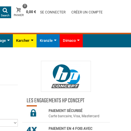
0
0,00 €
SE CONNECTER
CRÉER UN COMPTE
PANIER
Search
yage
Karcher
Kranzle
Dimaco
LES ENGAGEMENTS HP CONCEPT
PAIEMENT SÉCURIS
É
Carte bancaire, Visa, Mastercard
PAIEMENT EN 4 FOIS AVEC