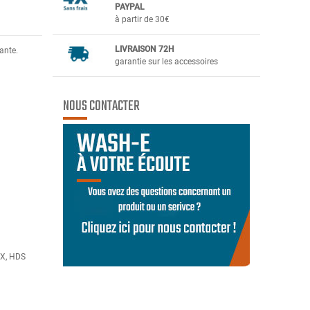
PAYPAL
à partir de 30€
LIVRAISON 72H
ante.
garantie sur les accessoires
NOUS CONTACTER
SX, HDS