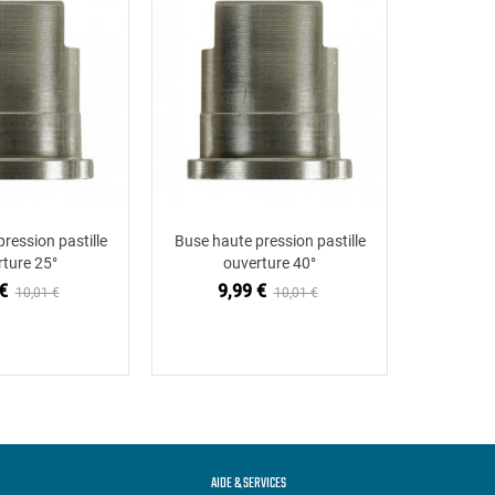
ression pastille
Buse haute pression pastille
Buse haut
ter au panier
Ajouter au panier
rture 25°
ouverture 40°
o
€
9,99 €
9,
10,01 €
10,01 €
AIDE & SERVICES