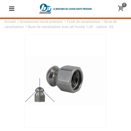
0
Accueil
>
Accessoires haute pression
>
Furet de canalisation
>
Buse de
canalisation
>
Buse de canalisation avec jet frontal 1/4F - calibre - 06