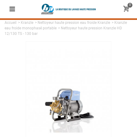
0
Accueil
>
Kranzle
>
Nettoyeur haute pression eau froide Kranzle
>
Kranzle
eau froide monophasé portable
>
Nettoyeur haute pression Kranzle HD
12/130 TS - 130 bar