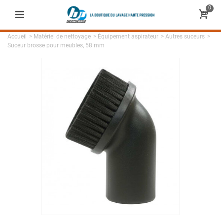
0
Accueil
>
Matériel de nettoyage
>
Équipement aspirateur
>
Autres suceurs
>
Suceur brosse pour meubles, 58 mm