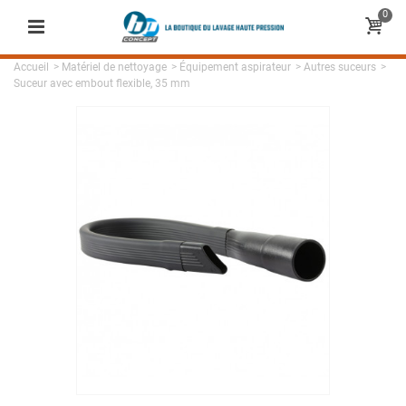
0
Accueil
>
Matériel de nettoyage
>
Équipement aspirateur
>
Autres suceurs
>
Suceur avec embout flexible, 35 mm