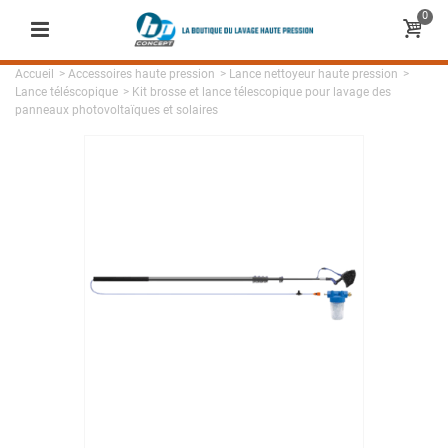
0
Accueil
>
Accessoires haute pression
>
Lance nettoyeur haute pression
>
Lance téléscopique
>
Kit brosse et lance télescopique pour lavage des
panneaux photovoltaïques et solaires