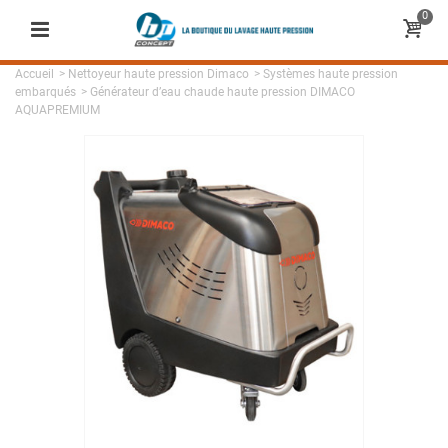
0
Accueil
>
Nettoyeur haute pression Dimaco
>
Systèmes haute pression
embarqués
>
Générateur d’eau chaude haute pression DIMACO
AQUAPREMIUM