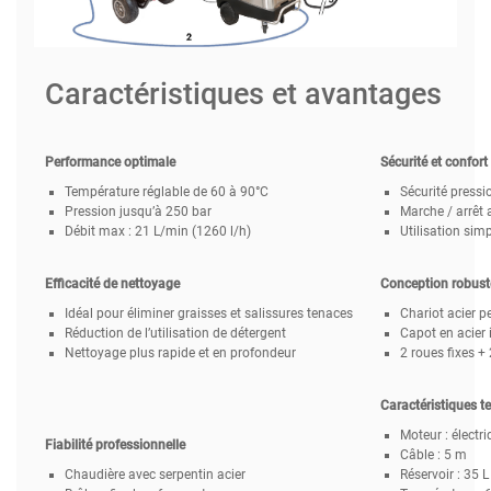
Caractéristiques et avantages
Performance optimale
Sécurité et confort
Température réglable de 60 à 90°C
Sécurité pressi
Pression jusqu’à 250 bar
Marche / arrêt
Débit max : 21 L/min (1260 l/h)
Utilisation simp
Efficacité de nettoyage
Conception robust
Idéal pour éliminer graisses et salissures tenaces
Chariot acier pe
Réduction de l’utilisation de détergent
Capot en acier
Nettoyage plus rapide et en profondeur
2 roues fixes +
Caractéristiques t
Moteur : élect
Fiabilité professionnelle
Câble : 5 m
Chaudière avec serpentin acier
Réservoir : 35 L