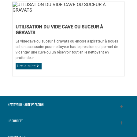
UTILISATION DU VIDE CAVE OU SUCEUR À
GRAVATS
Le vide-cave ou suceur à gravats ou encore aspirateur à boues
est un accessoire pour nettoyeur haute pression qui permet de
vidanger une cuve ou un réservoir tout en le nettoyant en
profondeur.
Lire la suite
NETTOYEUR HAUTE PRESSION
HP CONCEPT