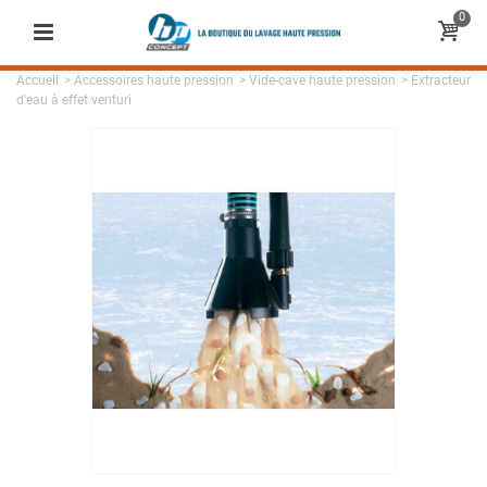
0
Accueil
>
Accessoires haute pression
>
Vide-cave haute pression
>
Extracteur
d'eau à effet venturi