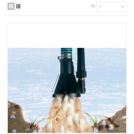
Tri
--