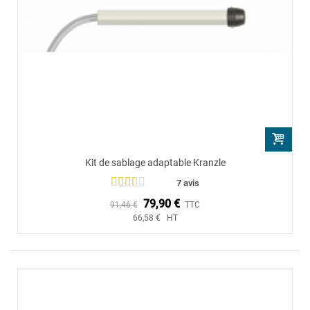
Kit de sablage adaptable Kranzle
7 avis
79,90 €
91,46 €
TTC
66,58 € HT