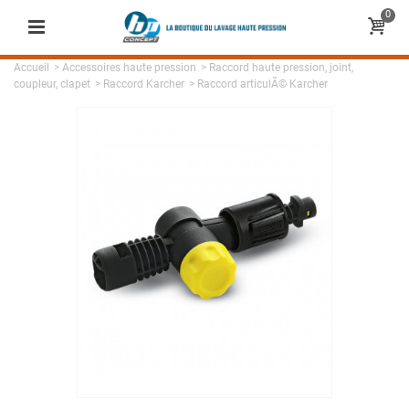
0
Accueil
>
Accessoires haute pression
>
Raccord haute pression, joint,
coupleur, clapet
>
Raccord Karcher
>
Raccord articulÃ© Karcher