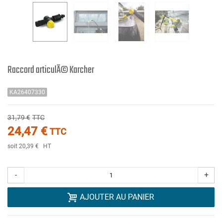
Raccord articulÃ© Karcher
KA26407330
31,79 €
TTC
24,47 €
TTC
soit 20,39 €
HT
-
+
AJOUTER AU PANIER