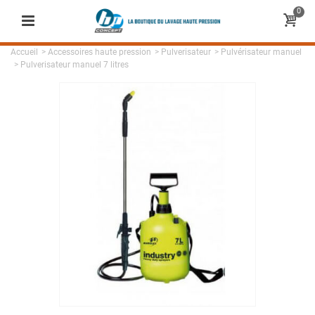
0
Accueil
>
Accessoires haute pression
>
Pulverisateur
>
Pulvérisateur manuel
>
Pulverisateur manuel 7 litres