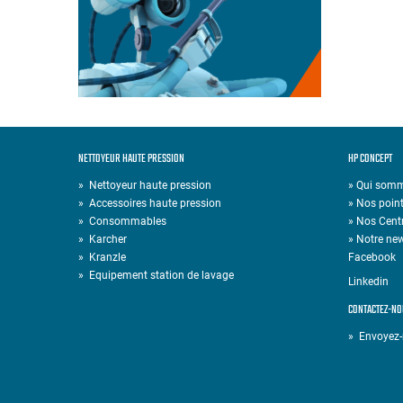
NETTOYEUR HAUTE PRESSION
HP CONCEPT
»
Nettoyeur haute pression
» Qui som
»
Accessoires haute pression
» Nos point
»
Consommables
» Nos Cent
»
Karcher
» Notre new
»
Kranzle
Facebook
»
Equipement station de lavage
Linkedin
CONTACTEZ-NO
» Envoyez