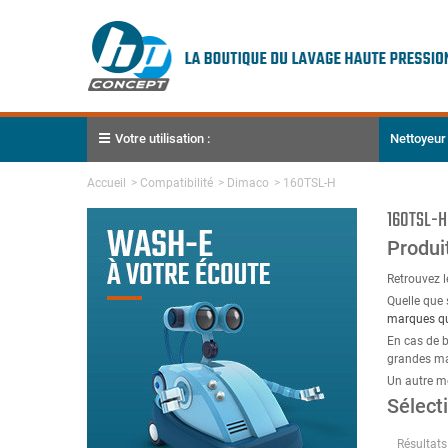
Votre utilisation :
Nettoyeur
Accueil
>
Compatibilité
>
Dimaco
>
160TSL-H
160TSL-H
Produi
Retrouvez 
Quelle que 
marques qu'
En cas de b
grandes ma
Un autre m
Sélect
Résultats 