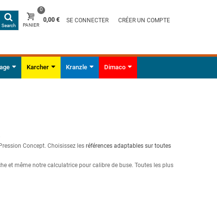
0
0,00 €
SE CONNECTER
CRÉER UN COMPTE
PANIER
Search
yage
Karcher
Kranzle
Dimaco
.
e-Pression Concept. Choisissez les
références adaptables sur toutes
che et même notre calculatrice pour calibre de buse. Toutes les plus