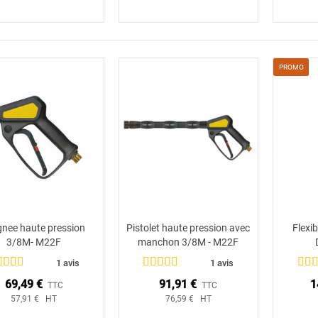
PROMO
gnee haute pression
Pistolet haute pression avec
Flexi
Ajouter au panier
Ajouter au panier
3/8M- M22F
manchon 3/8M - M22F
1 avis
1 avis
69,49 €
91,91 €
1
TTC
TTC
57,91 € HT
76,59 € HT