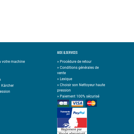
AIDE & SERVICES
 à votre machine
» Procédure de retour
» Conditions générales de
vente
»
Lexique
n
»
Choisir son Nettoyeur haute
n Kärcher
pression
ression
»
Paiement 100% sécurisé