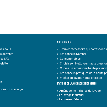
NOS CONSEILS
mes nous
» Trouver l'accessoire qui correspond
s de vente
»
Les conseils Kärcher
res SAV
»
Consommables
sletter
»
Choisir son Nettoyeur haute pressio
»
Choisir un accessoire haute pressio
»
Les conseils pratiques de la haute p
»
Vidéos du lavage haute pression
US
STATIONS DE LAVAGE PROFESSIONNELLES
-nous un message
» Aménagement d'aires de lavage
» Le lavage industriel
» Le bureau d'étude