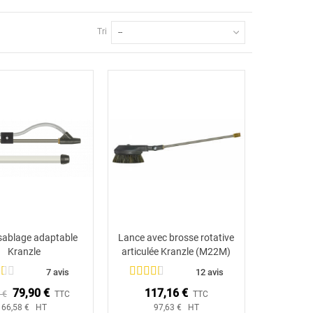
Tri
--
 sablage adaptable
Lance avec brosse rotative
Ajouter au panier
Ajouter au panier
Kranzle
articulée Kranzle (M22M)
7 avis
12 avis
79,90 €
117,16 €
 €
TTC
TTC
66,58 € HT
97,63 € HT