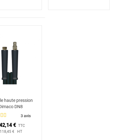
ble haute pression
Ajouter au panier
Dimaco DN8
3 avis
42,14 €
TTC
118,45 € HT