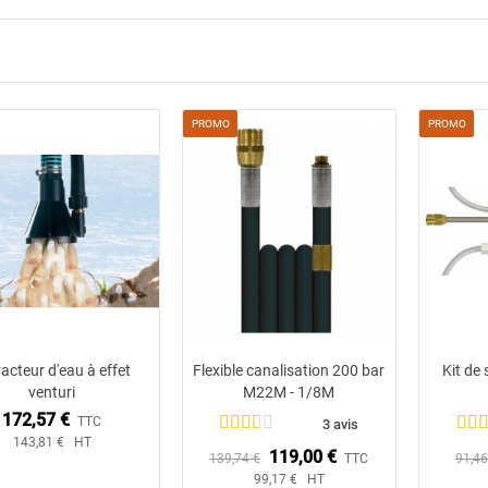
PROMO
PROMO
acteur d'eau à effet
Flexible canalisation 200 bar
Kit de
Ajouter au panier
venturi
M22M - 1/8M
172,57 €
TTC
3 avis
143,81 € HT
119,00 €
139,74 €
TTC
91,46
99,17 € HT