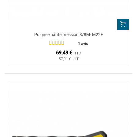
Poignee haute pression 3/8M- M22F
1 avis
69,49 €
TTC
57,91 € HT