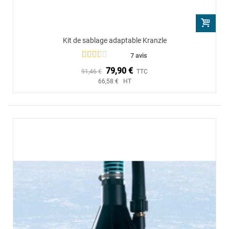
Kit de sablage adaptable Kranzle
7 avis
79,90 €
91,46 €
TTC
66,58 € HT