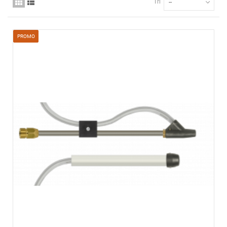
Tri
--
PROMO