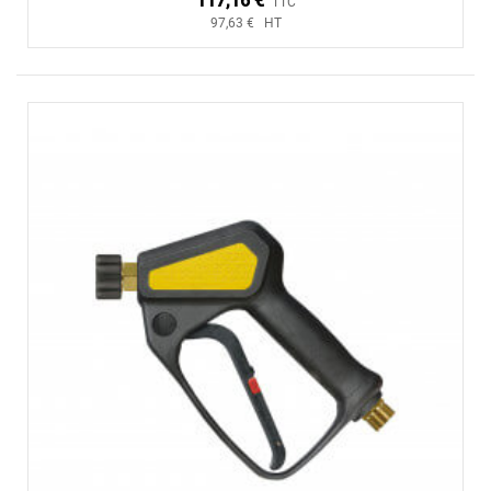
117,16 €
TTC
97,63 € HT