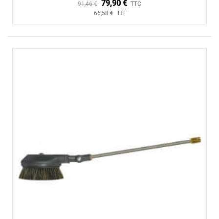
79,90 €
91,46 €
TTC
66,58 € HT