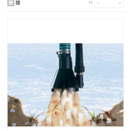
Tri
--