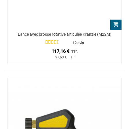
Lance avec brosse rotative articulée Kranzle (M22M)
12 avis
117,16 €
TTC
97,63 € HT