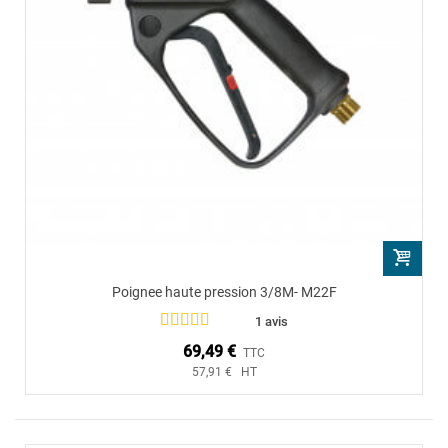
Poignee haute pression 3/8M- M22F
1 avis
69,49 €
TTC
57,91 € HT