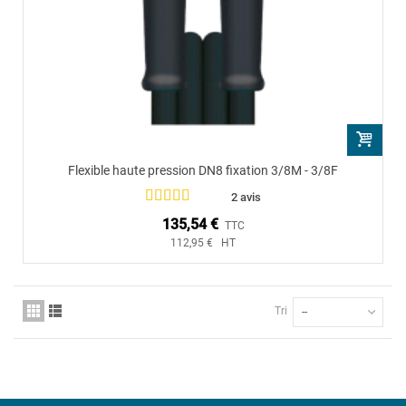
Flexible haute pression DN8 fixation 3/8M - 3/8F
2 avis
135,54 €
TTC
112,95 € HT
Tri
--