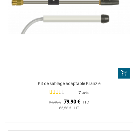
Kit de sablage adaptable Kranzle
7 avis
79,90 €
91,46 €
TTC
66,58 € HT