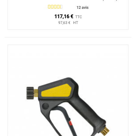
12 avis
117,16 €
TTC
97,63 € HT