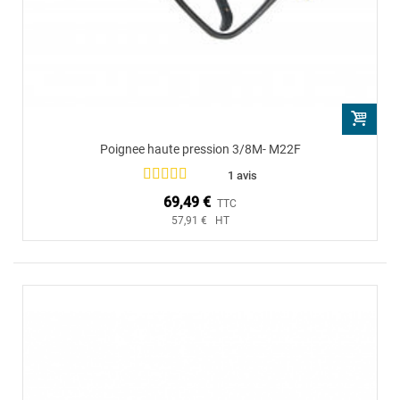
Poignee haute pression 3/8M- M22F
1 avis
69,49 €
TTC
57,91 € HT