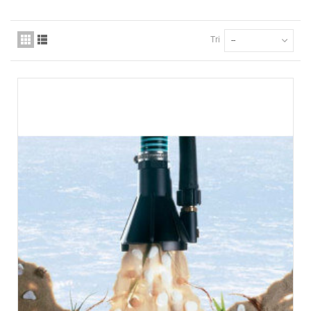
Tri
--