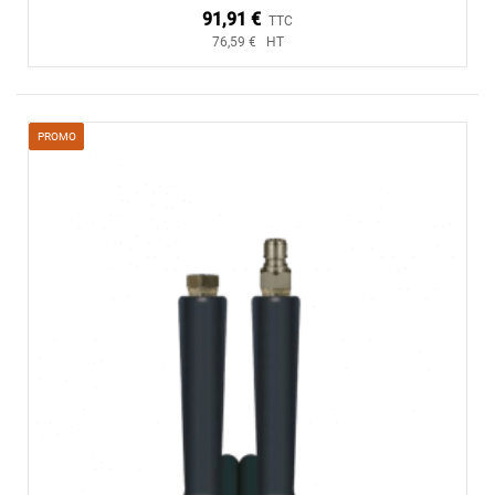
91,91 €
TTC
76,59 € HT
PROMO