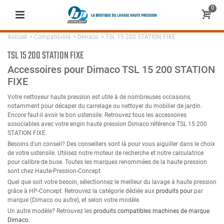
0
Accueil
>
Compatibilité
>
Dimaco
>
TSL 15 200 STATION FIXE
TSL 15 200 STATION FIXE
Accessoires pour Dimaco TSL 15 200 STATION
FIXE
Votre nettoyeur haute pression est utile à de nombreuses occasions,
notamment pour décaper du carrelage ou nettoyer du mobilier de jardin.
Encore faut-il avoir le bon ustensile. Retrouvez tous les accessoires
associables avec votre engin haute pression Dimaco référence TSL 15 200
STATION FIXE.
Besoins d'un conseil? Des conseillers sont là pour vous aiguiller dans le choix
de votre ustensile. Utilisez notre moteur de recherche et notre calculatrice
pour calibre de buse. Toutes les marques renommées de la haute pression
sont chez Haute-Pression-Concept.
Quel que soit votre besoin, sélectionnez le meilleur du lavage à haute pression
grâce à HP-Concept. Retrouvez la catégorie dédiée aux
produits pour
par
marque (Dimaco ou autre), et selon votre modèle.
Un autre modèle? Retrouvez les
produits compatibles machines de marque
Dimaco
.