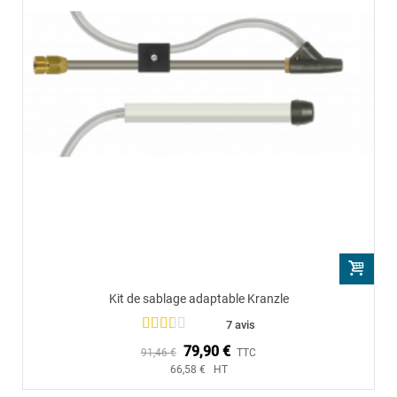
Kit de sablage adaptable Kranzle
7 avis
79,90 €
91,46 €
TTC
66,58 € HT