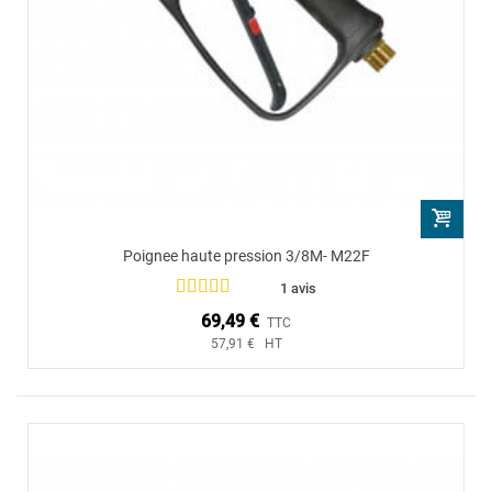
Poignee haute pression 3/8M- M22F
1 avis
69,49 €
TTC
57,91 € HT