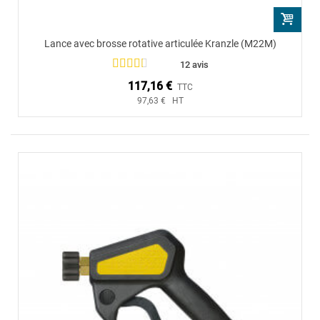
Lance avec brosse rotative articulée Kranzle (M22M)
12 avis
117,16 €
TTC
97,63 € HT